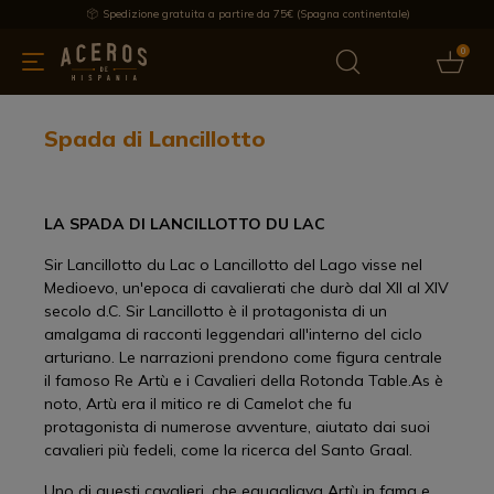
Spedizione gratuita a partire da 75€ (Spagna continentale)
0
da cucina
Offre
Ultime notizie
Venduti
Marche
Note
Spada di Lancillotto
LA SPADA DI LANCILLOTTO DU LAC
Sir Lancillotto du Lac o Lancillotto del Lago visse nel
Medioevo, un'epoca di cavalierati che durò dal XII al XIV
secolo d.C. Sir Lancillotto è il protagonista di un
amalgama di racconti leggendari all'interno del ciclo
arturiano. Le narrazioni prendono come figura centrale
il famoso Re Artù e i Cavalieri della Rotonda Table.As è
noto, Artù era il mitico re di Camelot che fu
protagonista di numerose avventure, aiutato dai suoi
cavalieri più fedeli, come la ricerca del Santo Graal.
Uno di questi cavalieri, che eguagliava Artù in fama e