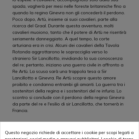
spada, vagherà per mesi nelle foreste britanniche fino a
quando la regina Ginevra non gli concederà il perdono.
Poco dopo, Artù, insieme ai suoi cavalieri, parte alla
ricerca del Graal. Durante questa avventura, molti
cavalieri muoiono, tanto che il potere di Artù ne risentirà
seriamente danneggiato. A quel tempo, la corte
arturiana era in crisi. Alcuni dei cavalieri della Tavola
Rotonda aggrottarono le sopracciglia verso lo
straniero Sir Lancillotto, invidiando la sua conoscenza
del re; pertanto, iniziano una guerra civile in affronto a
Re Artù. La scusa sarà una trappola tesa a Sir
Lancillotto e Ginevra. Re Artù scopre questo amore
proibito e condanna entrambi gli amanti. La guerra tra i
sostenitori della regina e i sostenitori del re infuria. Lo
scontro si conclude con il perdono della regina Ginevra
da parte del re e l'esilio di sir Lancillotto, che tornerà in
Francia.
Questo negozio richiede di accettare i cookie per scopi legati a