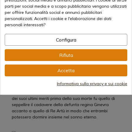
prestazioni, social media e annunci pubblicitari. I cookie di terze
I Cavalieri della Tavola Rotonda armati delle loro
parti per social media e a scopo pubblicitario vengono utilizzati
spade
per offrire funzionalità social e annunci pubblicitari
Da quella battaglia, Camelot non si riprenderà più. Sarà
personalizzati. Accetti i cookie e l'elaborazione dei dati
Mordred, figlio di Artù, frutto del suo incesto con
personali interessati?
Morgana, a usurpare il trono al padre dando inizio a
una nuova guerra civile. In quel momento, alcuni
Configura
cavalieri fedeli ad Artù e compagni di Sir Lancillotto gli
chiesero di venire in aiuto del re. Il fedele soldato,
Rifiuta
accompagnato dalla sua spada, viene in aiuto di Re
Artù ma non arriva in tempo. Artù muore e perde
Camelot. Dopo questo difficile evento, la regina Ginevra
Accetta
decise di entrare in un monastero e di affidare al
Signore il resto dei suoi giorni. Il percorso di Sir
Informativa sulla privacy e sui cookie
Lancillotto sarà simile, diventerà un eremita a guardia
della bara di Artù nello stesso eremo in cui giace. Uno
dei suoi ultimi meriti prima della sua morte fu quello di
seppellire il cadavere della defunta regina Ginevra
accanto a quello di Re Artù in modo che entrambi
potessero dormire insieme nel sonno eterno.