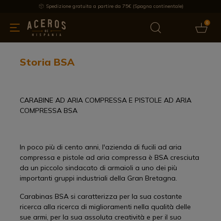
Spedizione gratuita a partire da 75€ (Spagna continentale)
0
da cucina
Offre
Ultime notizie
Venduti
Marche
Note
Storia BSA
CARABINE AD ARIA COMPRESSA E PISTOLE AD ARIA
COMPRESSA BSA
In poco più di cento anni, l'azienda di fucili ad aria
compressa e pistole ad aria compressa è BSA cresciuta
da un piccolo sindacato di armaioli a uno dei più
importanti gruppi industriali della Gran Bretagna.
Carabinas BSA si caratterizza per la sua costante
ricerca alla ricerca di miglioramenti nella qualità delle
sue armi, per la sua assoluta creatività e per il suo