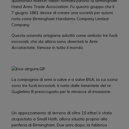
quattordici maestri fabbri formalizzarono la Birmingham
Hand Arms Trade Association. Fu questo gruppo che il
7 giugno 1861 decise di creare una società per azioni
nota come Birmingham Handarms Company Limited
Company.
Questa azienda artigiana adottò come simbolo tre fucili
incrociati, che da allora sono diventati le Armi
Accatastate, famose in tutto il mondo.
La compagnia di armi a salve e a salve BSA, la cui icona
sono tre fucili incrociati, è nata dalle lamentele del re
Guglielmo III preoccupato per le minacce di invasione.
Un appezzamento di terreno di oltre 10 ettari è stato
acquistato a Small Hath, allora situato proprio alla
periferia di Birmingham. Due anni dopo, la fabbrica