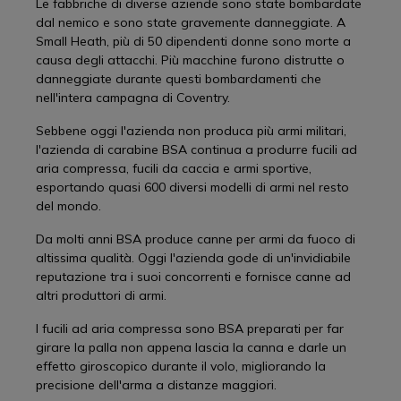
Le fabbriche di diverse aziende sono state bombardate
dal nemico e sono state gravemente danneggiate. A
Small Heath, più di 50 dipendenti donne sono morte a
causa degli attacchi. Più macchine furono distrutte o
danneggiate durante questi bombardamenti che
nell'intera campagna di Coventry.
Sebbene oggi l'azienda non produca più armi militari,
l'azienda di carabine BSA continua a produrre fucili ad
aria compressa, fucili da caccia e armi sportive,
esportando quasi 600 diversi modelli di armi nel resto
del mondo.
Da molti anni BSA produce canne per armi da fuoco di
altissima qualità. Oggi l'azienda gode di un'invidiabile
reputazione tra i suoi concorrenti e fornisce canne ad
altri produttori di armi.
I fucili ad aria compressa sono BSA preparati per far
girare la palla non appena lascia la canna e darle un
effetto giroscopico durante il volo, migliorando la
precisione dell'arma a distanze maggiori.