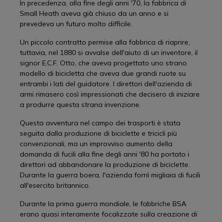
In precedenza, alla fine degli anni '70, la fabbrica di
Small Heath aveva già chiuso da un anno e si
prevedeva un futuro molto difficile.
Un piccolo contratto permise alla fabbrica di riaprire,
tuttavia, nel 1880 si avvalse dell'aiuto di un inventore, il
signor E.C.F. Otto, che aveva progettato uno strano
modello di bicicletta che aveva due grandi ruote su
entrambi i lati del guidatore. I direttori dell'azienda di
armi rimasero così impressionati che decisero di iniziare
a produrre questa strana invenzione.
Questa avventura nel campo dei trasporti è stata
seguita dalla produzione di biciclette e tricicli più
convenzionali, ma un improvviso aumento della
domanda di fucili alla fine degli anni '80 ha portato i
direttori ad abbandonare la produzione di biciclette.
Durante la guerra boera, l'azienda fornì migliaia di fucili
all'esercito britannico.
Durante la prima guerra mondiale, le fabbriche BSA
erano quasi interamente focalizzate sulla creazione di