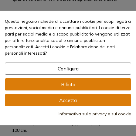
Questo negozio richiede di accettare i cookie per scopi legati a
Carabina Comet:
prestazioni, social media e annunci pubblicitari. I cookie di terze
Questa carabina leggera BSA possiede una grande
parti per social media e a scopo pubblicitario vengono utilizzati
robustezza, una perfetta accuratezza e precisione, una
per offrire funzionalità social e annunci pubblicitari
maneggevolezza facile e veloce e l'opzione del mirino
personalizzati. Accetti i cookie e l'elaborazione dei dati
telescopico che consente di individuare bersagli molto
personali interessati?
distanti. È inoltre predisposto per corpi illuminanti
dedicati.
Configura
Inoltre, la carabina Comet include un superbo calcio in
fibra resistente all'acqua e agli urti. Ha cuscinetti
Rifiuta
antiscivolo anteriori e posteriori.
Accetta
Come la Meteor, la carabina BSA Comet è dotata del
sistema di sicurezza ABT.
Informativa sulla privacy e sui cookie
Si tratta di un calibro da 4,5 mm. La velocità iniziale alla
volata del proiettile è di 250 m/s, pesa 2,7 kg e misura
108 cm.