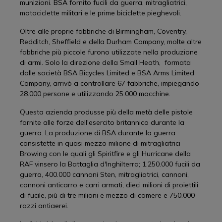
munizioni. BSA fornito fucili da guerra, mitragliatrici,
motociclette militari e le prime biciclette pieghevoli.
Oltre alle proprie fabbriche di Birmingham, Coventry,
Redditch, Sheffield e della Durham Company, molte altre
fabbriche più piccole furono utilizzate nella produzione
di armi. Solo la direzione della Small Heath, formata
dalle società BSA Bicycles Limited e BSA Arms Limited
Company, arrivò a controllare 67 fabbriche, impiegando
28.000 persone e utilizzando 25.000 macchine.
Questa azienda produsse più della metà delle pistole
fornite alle forze dell'esercito britannico durante la
guerra. La produzione di BSA durante la guerra
consistette in quasi mezzo milione di mitragliatrici
Browing con le quali gli Spiritfire e gli Hurricane della
RAF vinsero la Battaglia d'Inghilterra; 1.250.000 fucili da
guerra, 400.000 cannoni Sten, mitragliatrici, cannoni,
cannoni anticarro e carri armati, dieci milioni di proiettili
di fucile, più di tre milioni e mezzo di camere e 750.000
razzi antiaerei.