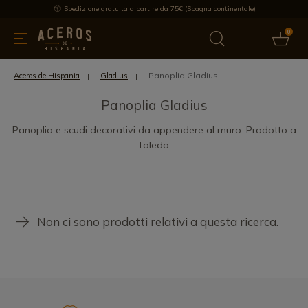
Spedizione gratuita a partire da 75€ (Spagna continentale)
0
da cucina
Offre
Ultime notizie
Venduti
Marche
Note
Panoplia Gladius
Aceros de Hispania
Gladius
Panoplia Gladius
Panoplia e scudi decorativi da appendere al muro. Prodotto a
Toledo.
Non ci sono prodotti relativi a questa ricerca.