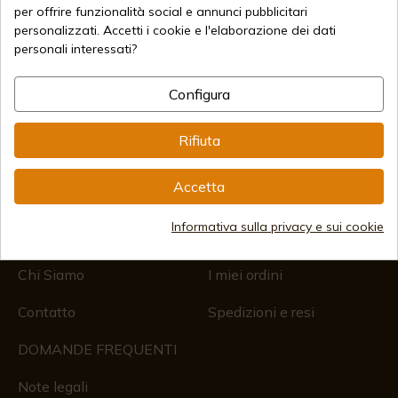
(+34)
676 850 364
per offrire funzionalità social e annunci pubblicitari
personalizzati. Accetti i cookie e l'elaborazione dei dati
Informazioni per il cliente
personali interessati?
Dal lunedì al venerdì dalle 09:00 alle 15:00
(Esclusi i giorni festivi)
Registro delle imprese
Configura
CIF: ES B44193092 · Iscritta al Registro delle Imprese il
28/01/578, Foglio 242, 2003/670/N/07/08/2003
Rifiuta
Chi Siamo
Il mio account
Accetta
Informativa sulla privacy e sui cookie
I Nostri Marchi
Il mio account
Chi Siamo
I miei ordini
Contatto
Spedizioni e resi
DOMANDE FREQUENTI
Note legali