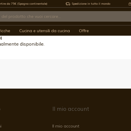
rtire da 75€ (Spagna continentale)
Spedizione in tutto il mondo
icche
Cucina e utensili da cucina
Offre
H
ualmente disponibile.
o
Il mio account
i
Il mio account