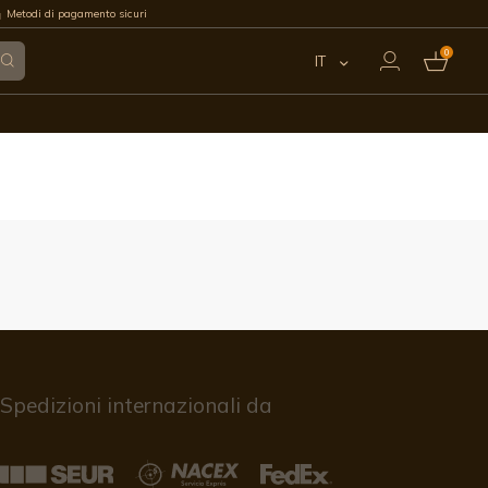
Metodi di pagamento sicuri
0
IT
ES
EN
FR
PT
DE
Spedizioni internazionali da