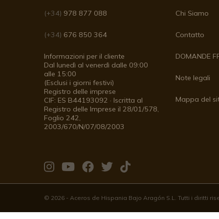
(+34)
978 877 088
Chi Siamo
(+34)
676 850 364
Contatto
Informazioni per il cliente
DOMANDE F
Dal lunedì al venerdì dalle 09:00
alle 15:00
Note legali
(Esclusi i giorni festivi)
Registro delle imprese
Mappa del si
CIF: ES B44193092 · Iscritta al
Registro delle Imprese il 28/01/578,
Foglio 242,
2003/670/N/07/08/2003
Vieni
Vieni
Vieni
Vieni
Vieni
a
a
a
a
a
© 2026 - Aceros de Hispania Bajo Aragón S.L. Tutti i diritti ri
trovarci
trovarci
trovarci
trovarci
trovarci
su
su
su
su
su