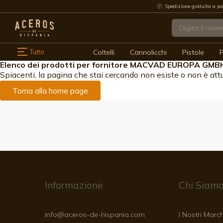
Spedizione gratuita a pa
Tutto
Coltelli
Cannolicchi
Pistole
P
Elenco dei prodotti per fornitore MACVAD EUROPA GMB
Spiacenti, la pagina che stai cercando non esiste o non è att
Torna alla home page
Informazione
Chi Siam
info@aceros-de-hispania.com
I Nostri March