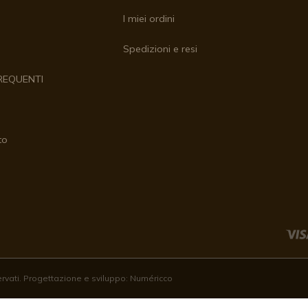
I miei ordini
Spedizioni e resi
REQUENTI
to
servati. Progettazione e sviluppo:
Numéricco