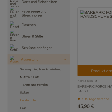
Darts und Zielscheiben
Feuerzeuge und
Streichhölzer
Flaschen
Uhren & Stifte
Schlüsselanhänger
Ausrüstung
See everything from Ausrüstung
Produkt an
Mützen & Hüte
REF: 34359-M
T-Shirts und Hemden
BARBARIC FORCE 
34359
Socken
7-15 Tage Versand
Handschuhe
45,90 €
Hose