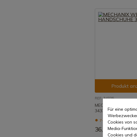
Produkt an
REF: 34335
MECHANIX WEAR H
Für eine opti
34335
Werbezwecken 
7-15 Tage Versand
Cookies von so
Media-Funktio
36,86 €
Cookies und d