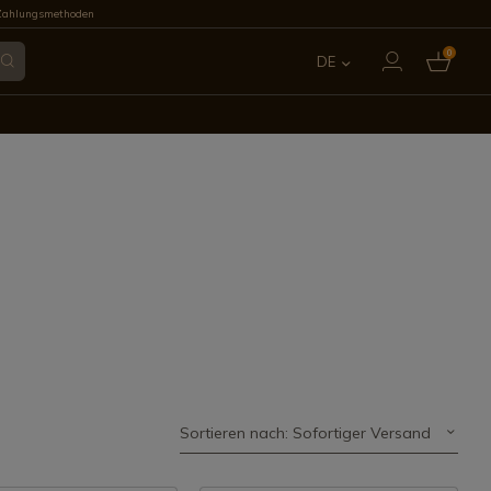
Zahlungsmethoden
0
DE
ES
EN
FR
IT
PT
Sortieren nach: Sofortiger Versand