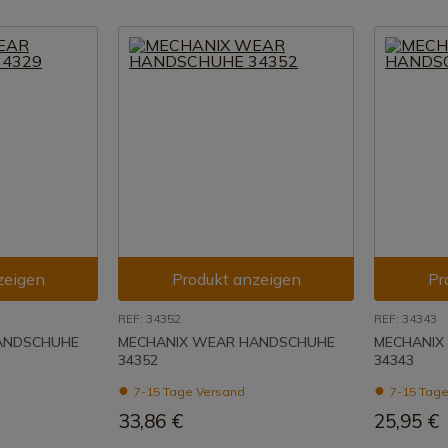
zeigen
Produkt anzeigen
Pr
REF: 34352
REF: 34343
ANDSCHUHE
MECHANIX WEAR HANDSCHUHE
MECHANIX
34352
34343
7-15 Tage Versand
7-15 Tage
33,86 €
25,95 €