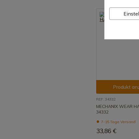
Einste
Produkt an
REF: 34332
MECHANIX WEAR H
34332
7-15 Tage Versand
33,86 €