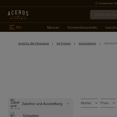
Kostenloser Ve
Alle
Messer
Schwertmuscheln
Gesch
Aceros de Hispania
Im Freien
Ausrüstung
Handsc
Marke
Preis
Zubehör und Ausstattung
Schaufeln