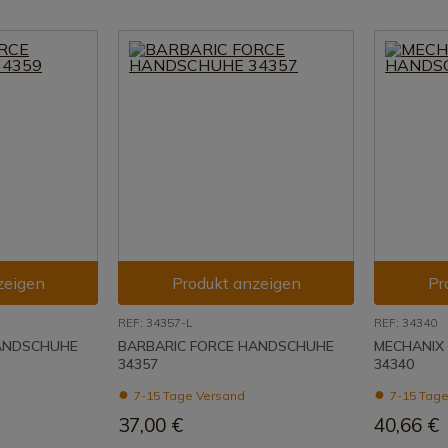
zeigen
Produkt anzeigen
Pr
REF: 34357-L
REF: 34340
HANDSCHUHE
BARBARIC FORCE HANDSCHUHE
MECHANIX
34357
34340
7-15 Tage Versand
7-15 Tage
37,00 €
40,66 €