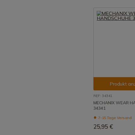
Produkt an
REF: 34341
MECHANIX WEAR H
34341
7-15 Tage Versand
25,95 €