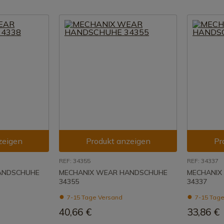
zeigen
Produkt anzeigen
Pr
REF: 34355
REF: 34337
ANDSCHUHE
MECHANIX WEAR HANDSCHUHE
MECHANIX
34355
34337
7-15 Tage Versand
7-15 Tage
40,66 €
33,86 €