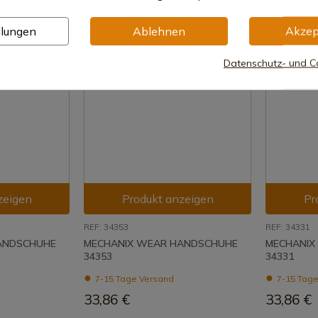
llungen
Ablehnen
Akzep
Datenschutz- und Co
zeigen
Produkt anzeigen
Pr
REF: 34353
REF: 34331
ANDSCHUHE
MECHANIX WEAR HANDSCHUHE
MECHANIX
34353
34331
7-15 Tage Versand
7-15 Tage
33,86 €
33,86 €