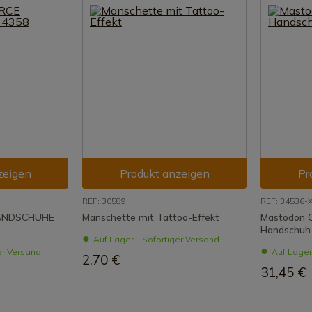
zeigen
Produkt anzeigen
Pr
REF: 30589
REF: 34536-
HANDSCHUHE
Manschette mit Tattoo-Effekt
Mastodon
Handschuh
Auf Lager – Sofortiger Versand
er Versand
Auf Lager
2,70 €
31,45 €