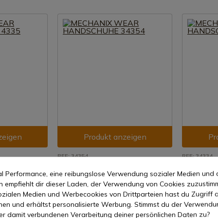
zeigen
Produkt anzeigen
Pr
REF: 34354
REF: 34334
ANDSCHUHE
MECHANIX WEAR HANDSCHUHE
MECHANIX
mal Performance, eine reibungslose Verwendung sozialer Medien und 
34354
34334
empfiehlt dir dieser Laden, der Verwendung von Cookies zuzustim
7-15 Tage Versand
7-15 Tage
zialen Medien und Werbecookies von Drittparteien hast du Zugriff a
nen und erhältst personalisierte Werbung. Stimmst du der Verwendu
33,86 €
33,86 €
er damit verbundenen Verarbeitung deiner persönlichen Daten zu?