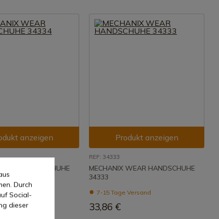
odukt anzeigen
Produkt anzeigen
REF: 34333
 WEAR HANDSCHUHE
MECHANIX WEAR HANDSCHUHE
aus
34333
men. Durch
 Versand
7-15 Tage Versand
uf Social-
ng dieser
33,86 €