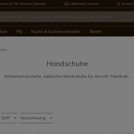
rsand ab 75€ (Festland Spanien)
Weltweiter Versand
Sichere 
ütze
Pik
Küche & Küchenutensilien
Bietet
huhe
Handschuhe
Winterhandschuhe, taktische Handschuhe für Airsoft, Paintball...
Griff
Versicherung