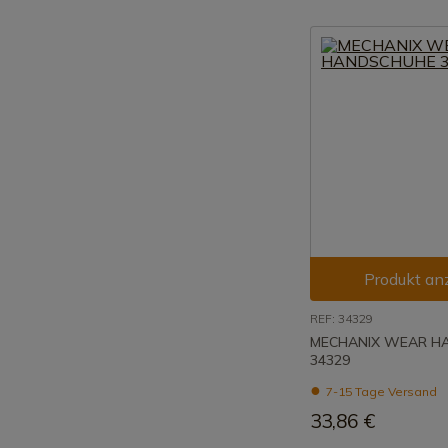
Produkt an
REF: 34329
MECHANIX WEAR H
34329
7-15 Tage Versand
33,86 €