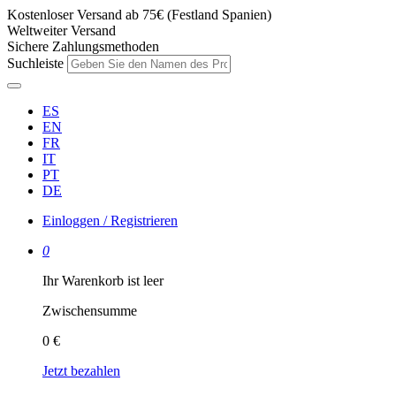
Kostenloser Versand ab 75€ (Festland Spanien)
Weltweiter Versand
Sichere Zahlungsmethoden
Suchleiste
ES
EN
FR
IT
PT
DE
Einloggen / Registrieren
0
Ihr Warenkorb ist leer
Zwischensumme
0 €
Jetzt bezahlen