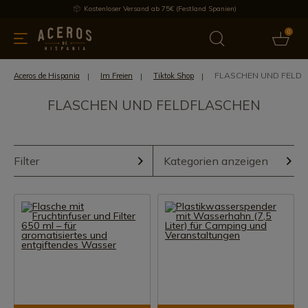
Kostenloser Versand ab 75€ (Festland Spanien)
0
üchenutensilien
Bietet
Aktuelles
Bestseller
Schutzmar
FLASCHEN UND FELD
Aceros de Hispania
Im Freien
Tiktok Shop
FLASCHEN UND FELDFLASCHEN
Filter
Kategorien anzeigen