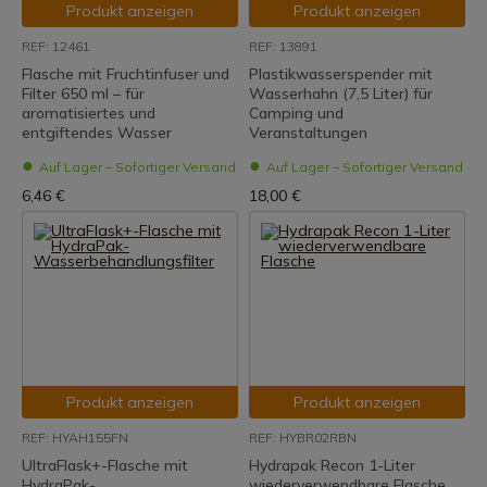
Produkt anzeigen
Produkt anzeigen
REF: 12461
REF: 13891
Flasche mit Fruchtinfuser und
Plastikwasserspender mit
Filter 650 ml – für
Wasserhahn (7,5 Liter) für
aromatisiertes und
Camping und
entgiftendes Wasser
Veranstaltungen
Auf Lager – Sofortiger Versand
Auf Lager – Sofortiger Versand
6,46 €
18,00 €
Produkt anzeigen
Produkt anzeigen
REF: HYAH155FN
REF: HYBR02RBN
UltraFlask+-Flasche mit
Hydrapak Recon 1-Liter
HydraPak-
wiederverwendbare Flasche