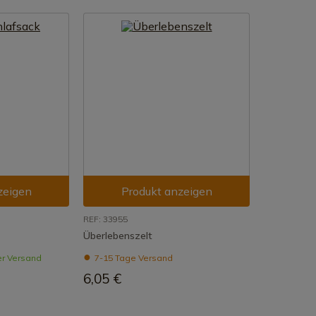
zeigen
Produkt anzeigen
REF: 33955
Überlebenszelt
er Versand
7-15 Tage Versand
6,05 €