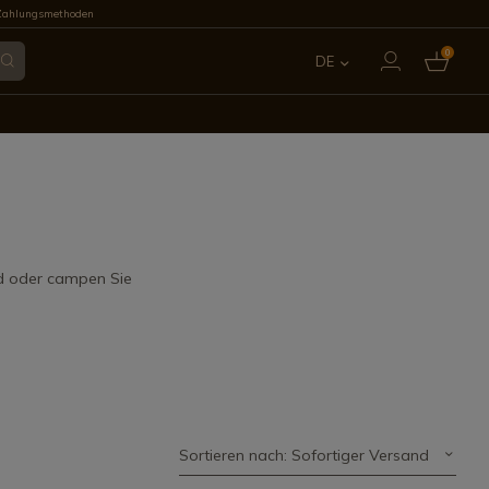
Zahlungsmethoden
0
DE
ES
EN
FR
IT
nd oder campen Sie
PT
Sortieren nach: Sofortiger Versand