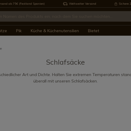
rsand ab 75€ (Festland Spanien)
Weltweiter Versand
Sichere 
ütze
Pik
Küche & Küchenutensilien
Bietet
ke
Schlafsäcke
schiedlicher Art und Dichte. Halten Sie extremen Temperaturen sta
überall mit unseren Schlafsäcken.