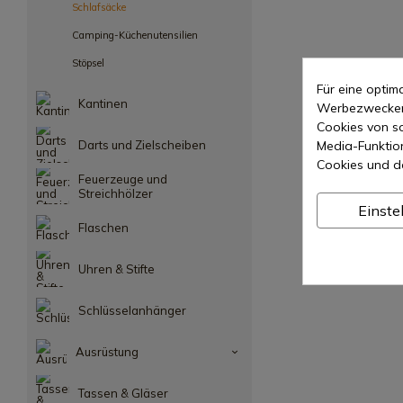
Schlafsäcke
Camping-Küchenutensilien
Stöpsel
Für eine opti
Kantinen
Werbezwecken 
Cookies von so
Media-Funktio
Darts und Zielscheiben
Cookies und d
Feuerzeuge und
Streichhölzer
Einste
Flaschen
Uhren & Stifte
Schlüsselanhänger
Ausrüstung
Tassen & Gläser