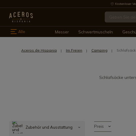
Kostenloser Ve
Alle
Messer
Schwertmuscheln
Gesch
Aceros de Hispania
Im Freien
Camping
Schlafsäc
Schlafsäcke unter
Preis
Zubehör und Ausstattung