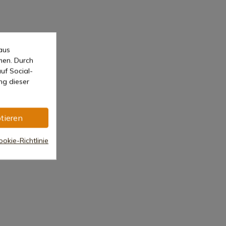
aus
men. Durch
uf Social-
ng dieser
tieren
okie-Richtlinie