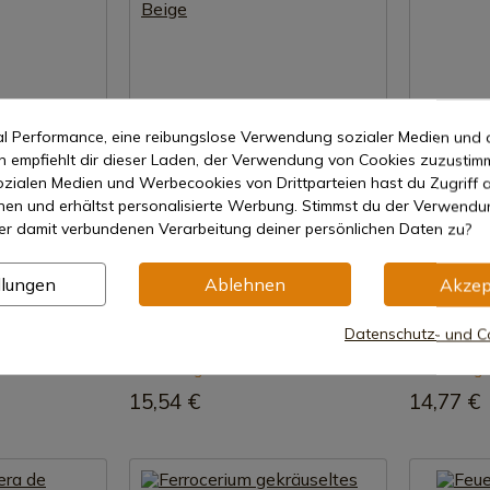
mal Performance, eine reibungslose Verwendung sozialer Medien und 
empfiehlt dir dieser Laden, der Verwendung von Cookies zuzustim
zialen Medien und Werbecookies von Drittparteien hast du Zugriff a
nen und erhältst personalisierte Werbung. Stimmst du der Verwendu
er damit verbundenen Verarbeitung deiner persönlichen Daten zu?
zeigen
Produkt anzeigen
Pr
llungen
Ablehnen
Akzep
REF: PD03
REF: PD04
Joker
Joker
Datenschutz- und Co
anvas Braun
Ferrocerio Micarta Canvas Beige
Ferrocerio 
7-15 Tage Versand
7-15 Tage
15,54 €
14,77 €