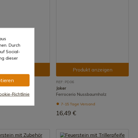
aus
men. Durch
uf Social-
ng dieser
odukt anzeigen
Produkt anzeigen
tieren
REF: PD06
Joker
okie-Richtlinie
Olivenholz
Ferrocerio Nussbaumholz
 Versand
7-15 Tage Versand
16,49 €