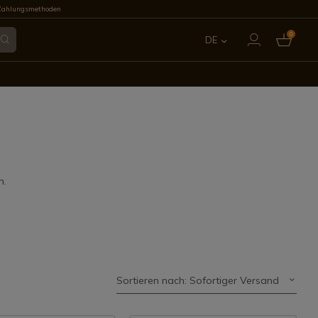
Zahlungsmethoden
0
DE
ES
EN
FR
IT
n.
PT
Sortieren nach: Sofortiger Versand