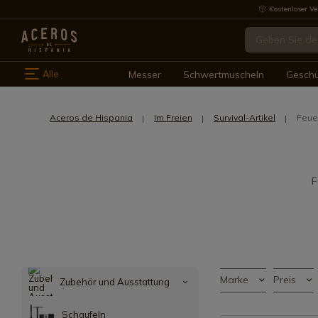
Kostenloser Ve
Alle
Messer
Schwertmuscheln
Gesch
Aceros de Hispania
Im Freien
Survival-Artikel
Feue
F
Marke
Preis
Zubehör und Ausstattung
Schaufeln