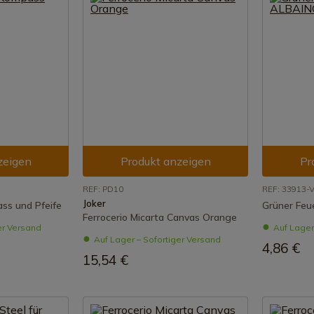
zeigen
Produkt anzeigen
Pr
REF: PD10
REF: 33913-
Joker
ss und Pfeife
Grüner Feu
Ferrocerio Micarta Canvas Orange
er Versand
Auf Lager
Auf Lager – Sofortiger Versand
4,86 €
15,54 €