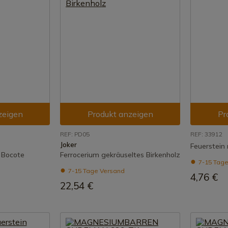
zeigen
Produkt anzeigen
Pr
REF: PD05
REF: 33912
Joker
Feuerstein
 Bocote
Ferrocerium gekräuseltes Birkenholz
7-15 Tage
7-15 Tage Versand
4,76 €
22,54 €