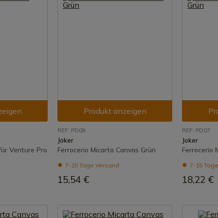
zeigen
Produkt anzeigen
Pr
REF: PD09
REF: PD07
Joker
Joker
 für Venture Pro
Ferrocerio Micarta Canvas Grün
Ferrocerio
7-15 Tage Versand
7-15 Tage
15,54 €
18,22 €