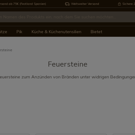
rsand ab 75€ (Festland Spanien)
Weltweiter Versand
Sichere 
ütze
Pik
Küche & Küchenutensilien
Bietet
rsteine
Feuersteine
euersteine zum Anzünden von Bränden unter widrigen Bedingunge