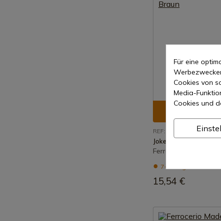
Für eine opti
Werbezwecken 
Cookies von so
Media-Funktio
Cookies und d
Produkt an
Einste
REF: PD02
Joker
Ferrocerio Micarta C
7-15 Tage Versand
15,54 €