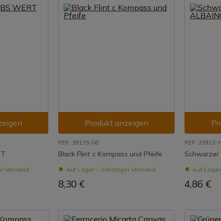
zeigen
Produkt anzeigen
Pr
REF: 39135-NE
REF: 33913-
RT
Black Flint c Kompass und Pfeife
Schwarzer
er Versand
Auf Lager – Sofortiger Versand
Auf Lager
8,30 €
4,86 €