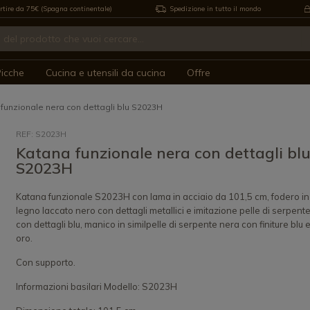
rtire da 75€ (Spagna continentale)
Spedizione in tutto il mondo
icche
Cucina e utensili da cucina
Offre
funzionale nera con dettagli blu S2023H
REF: S2023H
Katana funzionale nera con dettagli bl
S2023H
Katana funzionale S2023H con lama in acciaio da 101,5 cm, fodero in
legno laccato nero con dettagli metallici e imitazione pelle di serpent
con dettagli blu, manico in similpelle di serpente nera con finiture blu 
oro.
Con supporto.
Informazioni basilari Modello: S2023H