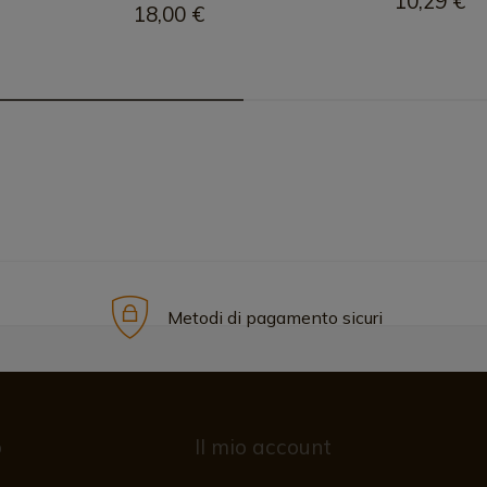
10,29 €
18,00 €
Metodi di pagamento sicuri
o
Il mio account