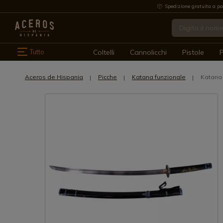
Spedizione gratuita a pa
Tutto
Coltelli
Cannolicchi
Pistole
P
Aceros de Hispania
Picche
Katana funzionale
Katana 