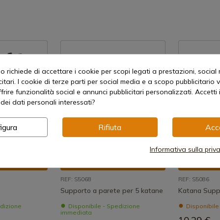
 richiede di accettare i cookie per scopi legati a prestazioni, social
itari. I cookie di terze parti per social media e a scopo pubblicitari
offrire funzionalità social e annunci pubblicitari personalizzati. Accetti 
dei dati personali interessati?
igura
Rifiuta
Acc
Informativa sulla priv
 prodotto
Visualizza prodotto
Visual
REF: S5068
REF: S5086
Supporto a parete per 5 katane
Katana Supp
edizione
Disponibile - Spedizione
Disponibile
immediata