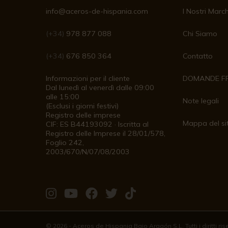
info@aceros-de-hispania.com
I Nostri March
(+34)
978 877 088
Chi Siamo
(+34)
676 850 364
Contatto
Informazioni per il cliente
DOMANDE F
Dal lunedì al venerdì dalle 09:00
alle 15:00
Note legali
(Esclusi i giorni festivi)
Registro delle imprese
Mappa del si
CIF: ES B44193092 · Iscritta al
Registro delle Imprese il 28/01/578,
Foglio 242,
2003/670/N/07/08/2003
Vieni
Vieni
Vieni
Vieni
Vieni
a
a
a
a
a
© 2026 - Aceros de Hispania Bajo Aragón S.L. Tutti i diritti ri