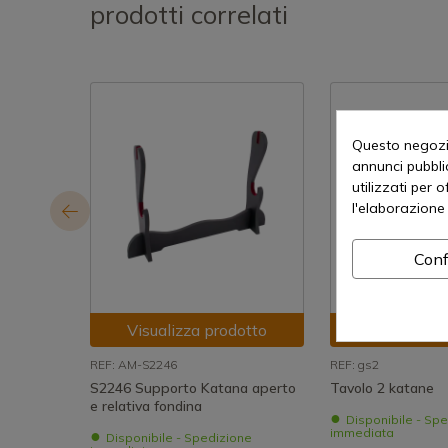
prodotti correlati
Questo negozio
annunci pubblic
utilizzati per 
l'elaborazione 
Conf
Visualizza prodotto
Visualizza
REF: AM-S2246
REF: gs2
S2246 Supporto Katana aperto
Tavolo 2 katane
e relativa fondina
Disponibile - Sp
immediata
Disponibile - Spedizione