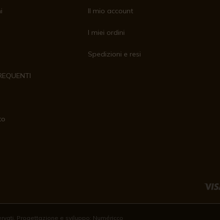
i
Il mio account
I miei ordini
Spedizioni e resi
REQUENTI
to
servati. Progettazione e sviluppo:
Numéricco