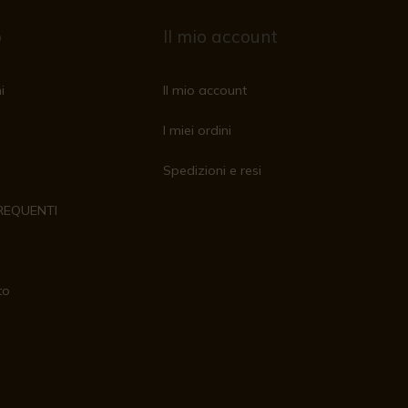
o
Il mio account
i
Il mio account
I miei ordini
Spedizioni e resi
REQUENTI
to