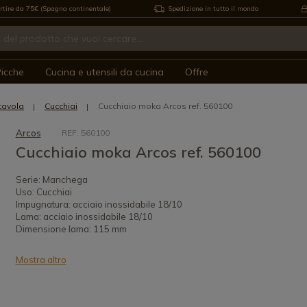
rtire da 75€ (Spagna continentale)
Spedizione in tutto il mondo
icche
Cucina e utensili da cucina
Offre
tavola
Cucchiai
Cucchiaio moka Arcos ref. 560100
Arcos
REF: 560100
Cucchiaio moka Arcos ref. 560100
Serie: Manchega
Uso: Cucchiai
Impugnatura: acciaio inossidabile 18/10
Lama: acciaio inossidabile 18/10
Dimensione lama: 115 mm
Mostra altro