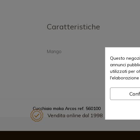
Caratteristiche
Mango
Meta
Questo negozio
annunci pubblic
utilizzati per 
l'elaborazione 
Conf
Cucchiaio moka Arcos ref. 560100
Vendita online dal 1998