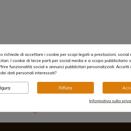
llo
 richiede di accettare i cookie per scopi legati a prestazioni, social
itari. I cookie di terze parti per social media e a scopo pubblicitari
offrire funzionalità social e annunci pubblicitari personalizzati. Accetti 
dei dati personali interessati?
igura
Rifiuta
Acc
Informativa sulla priv
Metodi di pagamento sicuri