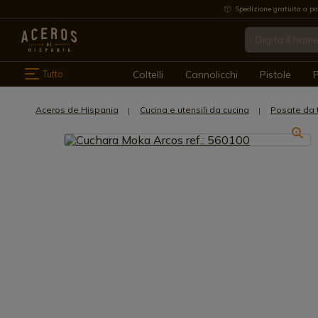
Spedizione gratuita a pa
Tutto
Coltelli
Cannolicchi
Pistole
P
Aceros de Hispania
Cucina e utensili da cucina
Posate da 