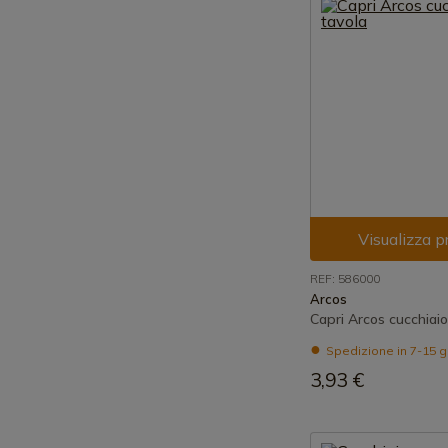
Visualizza p
REF: 586000
Arcos
Capri Arcos cucchiaio
Spedizione in 7-15 g
3,93 €