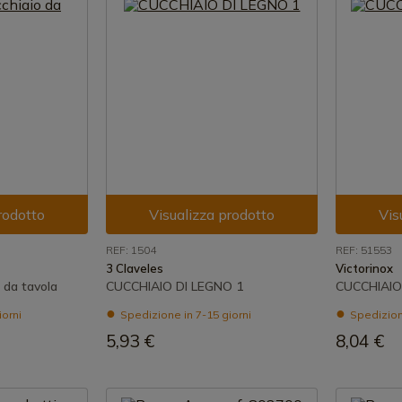
rodotto
Visualizza prodotto
Vis
REF: 1504
REF: 51553
3 Claveles
Victorinox
 da tavola
CUCCHIAIO DI LEGNO 1
CUCCHIAI
iorni
Spedizione in 7-15 giorni
Spedizione
5,93 €
8,04 €