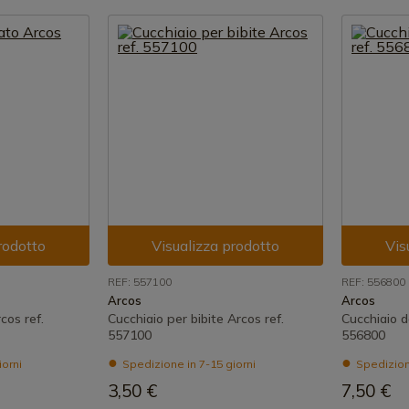
rodotto
Visualizza prodotto
Vis
REF: 557100
REF: 556800
Arcos
Arcos
cos ref.
Cucchiaio per bibite Arcos ref.
Cucchiaio d
557100
556800
iorni
Spedizione in 7-15 giorni
Spedizione
3,50 €
7,50 €