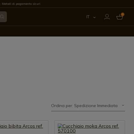
Metodi di pagamento sicuri
0
IT
ES
EN
FR
PT
DE
Ordina per: Spedizione Immediata