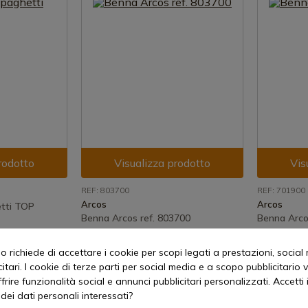
rodotto
Visualizza prodotto
Vis
REF: 803700
REF: 701900
Arcos
Arcos
etti TOP
Benna Arcos ref. 803700
Benna Arco
Spedizione in 7-15 giorni
Spedizione
iorni
 richiede di accettare i cookie per scopi legati a prestazioni, social
4,95 €
3,50 €
itari. I cookie di terze parti per social media e a scopo pubblicitari
offrire funzionalità social e annunci pubblicitari personalizzati. Accetti 
dei dati personali interessati?