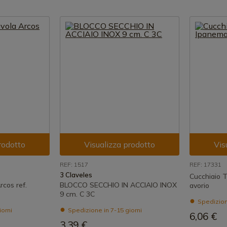
rodotto
Visualizza prodotto
Vis
REF: 1517
REF: 17331
3 Claveles
Cucchiaio 
rcos ref.
BLOCCO SECCHIO IN ACCIAIO INOX
avorio
9 cm. C 3C
Spedizione
iorni
Spedizione in 7-15 giorni
6,06 €
3,39 €