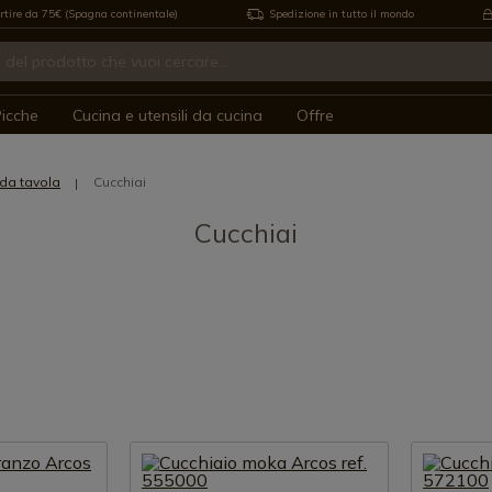
rtire da 75€ (Spagna continentale)
Spedizione in tutto il mondo
icche
Cucina e utensili da cucina
Offre
da tavola
Cucchiai
Cucchiai