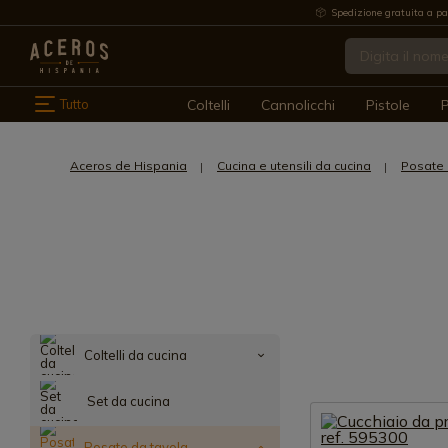
Spedizione gratuita a pa
Tutto
Coltelli
Cannolicchi
Pistole
P
Aceros de Hispania
Cucina e utensili da cucina
Posate 
Coltelli da cucina
Set da cucina
Posate da tavola