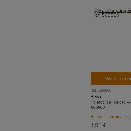
Visualizza p
REF: 560500
Arcos
Paletta per gelato Ar
560500
Spedizione in 7-15 g
1,95 €