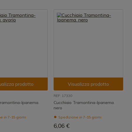
ualizza prodotto
Visualizza prodotto
REF: 17330
Tramontina-Ipanema.
Cucchiaio Tramontina-Ipanema.
nero
 in 7-15 giorni
Spedizione in 7-15 giorni
6,06 €