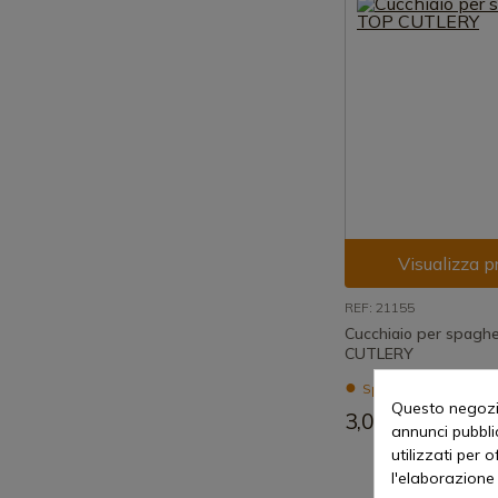
Visualizza p
REF: 21155
Cucchiaio per spagh
CUTLERY
Spedizione in 7-15 g
Questo negozio
3,00 €
annunci pubblic
utilizzati per 
l'elaborazione 