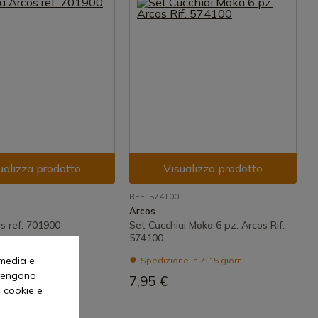
ualizza prodotto
Visualizza prodotto
REF: 574100
Arcos
s ref. 701900
Set Cucchiai Moka 6 pz. Arcos Rif.
574100
 in 7-15 giorni
 media e
Spedizione in 7-15 giorni
o vengono
7,95 €
i cookie e