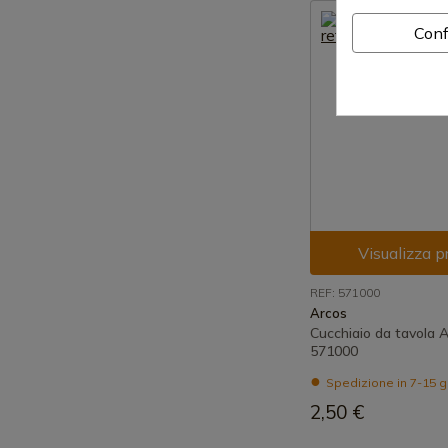
Conf
Visualizza p
REF: 571000
Arcos
Cucchiaio da tavola A
571000
Spedizione in 7-15 g
2,50 €