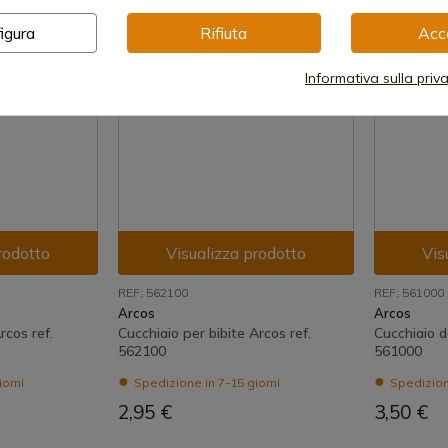
igura
Rifiuta
Acc
Informativa sulla priv
rodotto
Visualizza prodotto
Vis
REF: 562100
REF: 561000
Arcos
Arcos
rcos ref.
Cucchiaio per bibite Arcos ref.
Cucchiaio d
562100
561000
iorni
Spedizione in 7-15 giorni
Spedizione
2,95 €
3,50 €