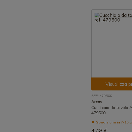
Visualizza p
REF: 479500
Arcos
Cucchiaio da tavola A
479500
Spedizione in 7-15 g
4,48 €