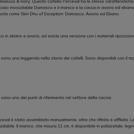
scus & Ivory: Questo coltello Perceval ha le stesse caratteristiche 
ciaio inossidabile Damasco e il manico e la cassa in avorio ed ebano.
, nota come Skin Dhu of Exception: Damasco, Avorio ed Ebano.
 in ebano e avorio, ed esiste una versione con i materiali riposizion
l sono una leggenda nella storia dei coltelli. Sono disponibili con il
 sono uno dei punti di riferimento nel settore della caccia.
erceval è stato assemblato manualmente, oltre che rifinito e affilato.
idabile. Il manico, che misura 11 cm, è disponibile in poliacetale, leg