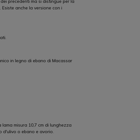
dei precedenti ma si distingue per la
 Esiste anche la versione con i
ati.
 manico in legno di ebano di Macassar
 La lama misura 10,7 cm di lunghezza
no d'ulivo o ebano e avorio.