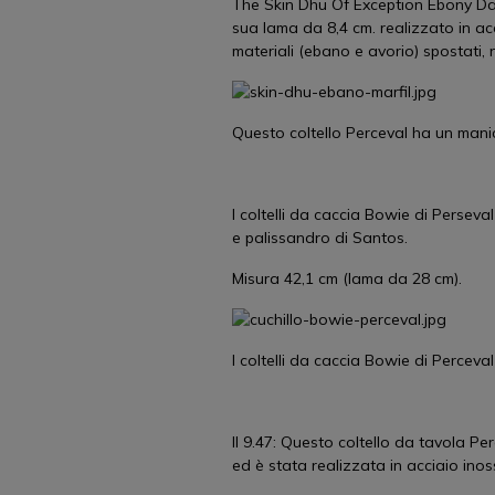
The Skin Dhu Of Exception Ebony Dama
sua lama da 8,4 cm. realizzato in ac
materiali (ebano e avorio) spostati
Questo coltello Perceval ha un manico
I coltelli da caccia Bowie di Perseva
e palissandro di Santos.
Misura 42,1 cm (lama da 28 cm).
I coltelli da caccia Bowie di Perceval
Il 9.47: Questo coltello da tavola P
ed è stata realizzata in acciaio inoss