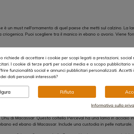
e è un must nell'ornamento di quel paese che metti sul calzino. La la
 criogenica. Puoi scegliere tra il manico in ebano o avorio. Viene fo
Classic possiamo optare per il manico in ebano o avorio.
 richiede di accettare i cookie per scopi legati a prestazioni, social
itari. I cookie di terze parti per social media e a scopo pubblicitari
offrire funzionalità social e annunci pubblicitari personalizzati. Accetti 
dei dati personali interessati?
coltelli:
igura
Rifiuta
Acc
 Exception: questo coltello tradizionale scozzese ha un manico in fer
Informativa sulla priv
 cm.
Dhu di Macassar: Questo coltello Perceval ha una lama in acciaio ino
ebano ed ebano di Macassar. Include una custodia in pelle naturale.