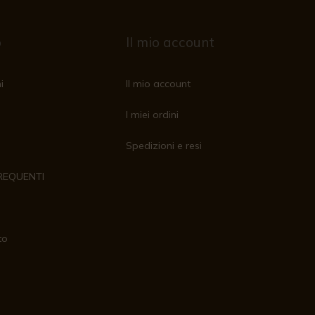
o
Il mio account
i
Il mio account
I miei ordini
Spedizioni e resi
REQUENTI
to