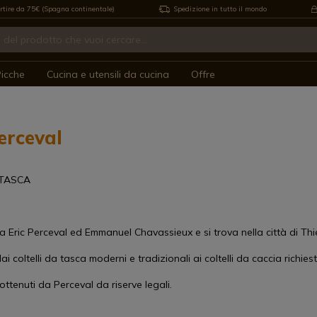
rtire da 75€ (Spagna continentale)
Spedizione in tutto il mondo
icche
Cucina e utensili da cucina
Offre
Perceval
 TASCA
a Eric Perceval ed Emmanuel Chavassieux e si trova nella città di Thie
ai coltelli da tasca moderni e tradizionali ai coltelli da caccia richiesti
ottenuti da Perceval da riserve legali.