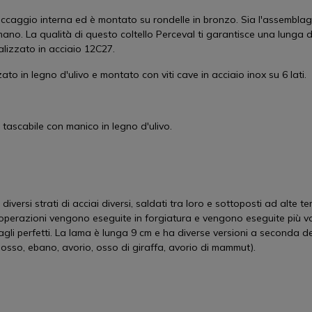
ccaggio interna ed è montato su rondelle in bronzo. Sia l'assemblaggio
mano. La qualità di questo coltello Perceval ti garantisce una lunga
alizzato in acciaio 12C27.
zato in legno d'ulivo e montato con viti cave in acciaio inox su 6 lati.
 tascabile con manico in legno d'ulivo.
iversi strati di acciai diversi, saldati tra loro e sottoposti ad alte 
e operazioni vengono eseguite in forgiatura e vengono eseguite più 
 tagli perfetti. La lama è lunga 9 cm e ha diverse versioni a seconda d
 bosso, ebano, avorio, osso di giraffa, avorio di mammut).