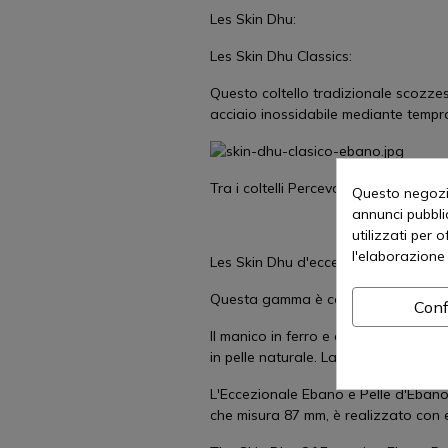
Les Skin Dhu:
Les Skin Dhu Classics:
Questo coltello tradizionale scozzes
acciaio inossidabile mediante tempra
Tra i coltelli Perceval Les Skin Dhu 
Questo negozio
annunci pubblic
utilizzati per 
l'elaborazione 
Les Skin Dhu d'eccezione:
Questa gamma è composta da diversi 
Conf
Il manico in ferro e avorio Skin Dhu
in pelle naturale. La lama misura 9,2
L'Eccezionale Ebano e Pelle d'Ebano 
che misura 87 mm, è realizzato con 