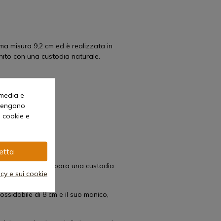
ma misura 9,2 cm ed è realizzata in
rnito con una custodia naturale.
 media e
o vengono
i cookie e
etta
ro e avorio e incorpora una custodia
acy e sui cookie
ssidabile di 8 cm e il suo manico,