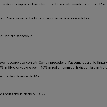
ra di bloccaggio del rivestimento che è stata montata con viti. L'assem
cm. Sia il manico che la lama sono in acciaio inossidabile.
ha una clip staccabile.
al, accoppiato con viti. Come i precedenti, l'assemblaggio, la finitura
 in fibra di vetro e per il 40% in poliarilammide. È disponibile in tre co
hezza della lama è di 8,4 cm.
 è realizzata in acciaio 19C27.