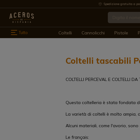
Spedizione gratuita a pa
Tutto
Coltelli
Cannolicchi
Pistole
P
Coltelli tascabili 
COLTELLI PERCEVAL E COLTELLI DA
Questa coltelleria è stata fondata d
La varietà di coltelli è molto ampia, d
Alcuni materiali, come l'avorio, sono 
Le français: