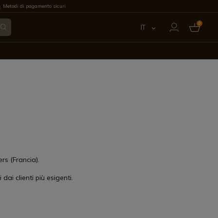
Metodi di pagamento sicuri
0
IT
ES
EN
FR
PT
DE
rs (Francia).
 dai clienti più esigenti.