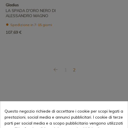
Gladius
LA SPADA D'ORO NERO DI
ALESSANDRO MAGNO
Spedizione in 7-15 giorni
107,69 €
1
2
Questo negozio richiede di accettare i cookie per scopi legati a
prestazioni, social media e annunci pubblicitari. I cookie di terze
parti per social media e a scopo pubblicitario vengono utilizzati
Vendita online dal 1998