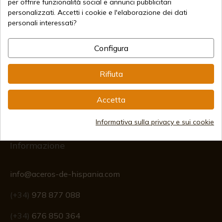
per offrire funzionalità social e annunci pubblicitari
personalizzati. Accetti i cookie e l'elaborazione dei dati
personali interessati?
Metodi di pagamento sicuri
Configura
Rifiuta
Spedizioni Internazionali
Accetta
Informativa sulla privacy e sui cookie
Informazione
info@aceros-de-hispania.com
(+34)
978 877 088
(+34)
676 850 364