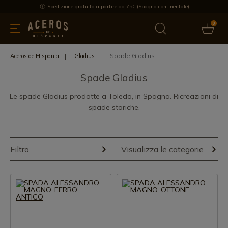
Spedizione gratuita a partire da 75€ (Spagna continentale)
0
da cucina
Offre
Ultime notizie
Venduti
Marche
Note
Spade Gladius
Aceros de Hispania
Gladius
Spade Gladius
Le spade Gladius prodotte a Toledo, in Spagna. Ricreazioni di
spade storiche.
Filtro
Visualizza le categorie