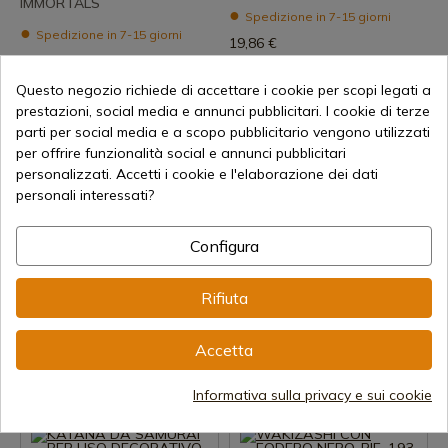
IMMORTALS
Spedizione in 7-15 giorni
Spedizione in 7-15 giorni
19,86 €
204,00 €
Questo negozio richiede di accettare i cookie per scopi legati a
prestazioni, social media e annunci pubblicitari. I cookie di terze
parti per social media e a scopo pubblicitario vengono utilizzati
per offrire funzionalità social e annunci pubblicitari
personalizzati. Accetti i cookie e l'elaborazione dei dati
personali interessati?
Configura
Visualizza prodotto
Visualizza prodotto
REF: 196
REF: 195
Rifiuta
Gladius
Gladius
KATANA GIAPPONESE
WAKIZASHI GIAPPONESE
DECORATIVA. RIF. 196
CON FODERO BLU. RIF. 195
Accetta
Spedizione in 7-15 giorni
Spedizione in 7-15 giorni
Informativa sulla privacy e sui cookie
58,83 €
51,16 €