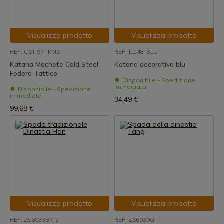
Visualizza prodotto
Visualizza prodotto
REF: CST-97TKMS
REF: JL148-BLU
Katana Machete Cold Steel
Katana decorativa blu
Fodero Tattico
Disponibile - Spedizione
immediata
Disponibile - Spedizione
immediata
34,49 €
99,68 €
Visualizza prodotto
Visualizza prodotto
REF: ZS6033BK-2
REF: ZS6030GT