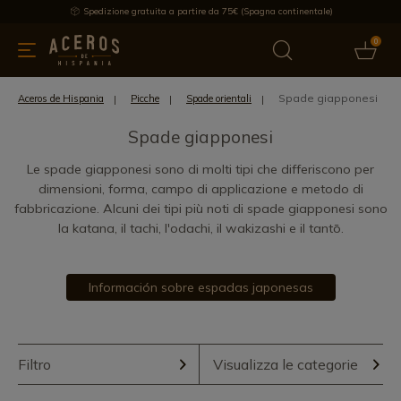
Spedizione gratuita a partire da 75€ (Spagna continentale)
0
da cucina
Offre
Ultime notizie
Venduti
Marche
Note
Spade giapponesi
Aceros de Hispania
Picche
Spade orientali
Spade giapponesi
Le spade giapponesi sono di molti tipi che differiscono per
dimensioni, forma, campo di applicazione e metodo di
fabbricazione. Alcuni dei tipi più noti di spade giapponesi sono
la katana, il tachi, l'odachi, il wakizashi e il tantō.
Información sobre espadas japonesas
Filtro
Visualizza le categorie