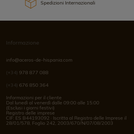
Spedizioni Internazionali
Informazione
info@aceros-de-hispania.com
(+34)
978 877 088
(+34)
676 850 364
Informazioni per il cliente
Dal lunedì al venerdì dalle 09:00 alle 15:00
(Esclusi i giorni festivi)
Registro delle imprese
CIF: ES B44193092 · Iscritta al Registro delle Imprese il
28/01/578, Foglio 242, 2003/670/N/07/08/2003