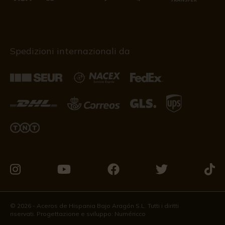
Spedizioni internazionali da
Vieni
Vieni
Vieni
Vieni
Vieni
a
a
a
a
a
trovarci
trovarci
trovarci
trovarci
trova
© 2026 - Aceros de Hispania Bajo Aragón S.L. Tutti i diritti
riservati. Progettazione e sviluppo:
Numéricco
su
su
su
su
su