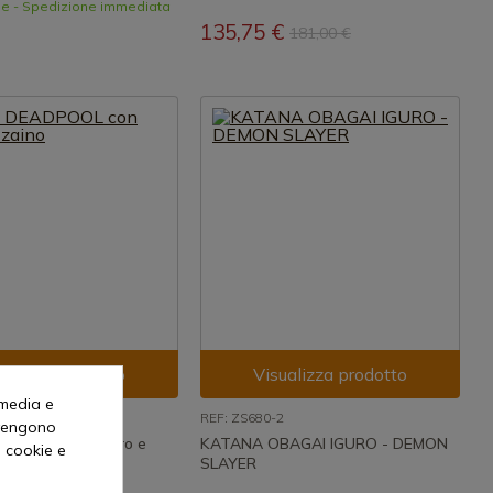
le - Spedizione immediata
135,75 €
181,00 €
ualizza prodotto
Visualizza prodotto
 media e
REF: ZS680-2
o vengono
DPOOL con fodero e
KATANA OBAGAI IGURO - DEMON
i cookie e
SLAYER