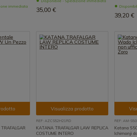
Disponibile - Spedizione immediata
zione immediata
Disponibi
35,00 €
39,20 €
rodotto
Visualizza prodotto
Vis
REF: AZCS52H21RD
REF: AM-S50
e TRAFALGAR
KATANA TRAFALGAR LAW REPLICA
Katana S5
COSTUME INTERO
Ichimonji da