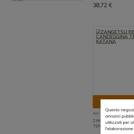
38,72 €
Visualizza p
Questo negozio
REF: AZSC54H2
annunci pubblic
ZANGETSU REPLICA
utilizzati per 
TENSA KATANA
l'elaborazione 