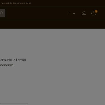
Metodi di pagamento sicuri
0
IT
ES
EN
FR
PT
samurai, è l'arma
mondiale.
DE