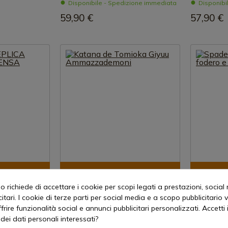
Disponibile - Spedizione immediata
Disponibi
59,90 €
57,90 €
rodotto
Visualizza prodotto
Vis
 richiede di accettare i cookie per scopi legati a prestazioni, social
REF: AM-S5102
REF: ZSDP
itari. I cookie di terze parti per social media e a scopo pubblicitari
 CANDEGGINA
Katana de Tomioka Giyuu
Spade DEA
offrire funzionalità social e annunci pubblicitari personalizzati. Accetti 
Ammazzademoni
zaino
dei dati personali interessati?