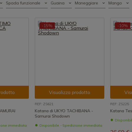
Spada funzionale
Guaina
Maneggiare
Mango
-15%
-10%
rodotto
Visualizza prodotto
Vis
REF: ZS621
REF: ZS225
SAMURAI
Katana di UKYO TACHIBANA -
Katana Tes
Samurai Shodown
Disponibi
zione immediata
Disponibile - Spedizione immediata