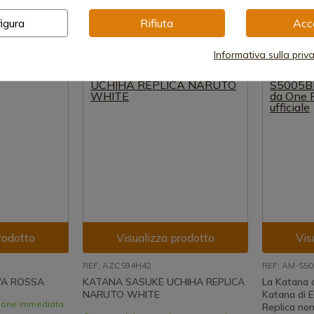
zione immediata
Disponibile - Spedizione immediata
Disponibi
48,40 €
84,70 €
igura
Rifiuta
Acc
Informativa sulla priv
rodotto
Visualizza prodotto
Vis
REF: AZCS94H42
REF: AM-S5
VA ROSSA
KATANA SASUKE UCHIHA REPLICA
La Katana 
NARUTO WHITE
Katana di 
zione immediata
Replica non 