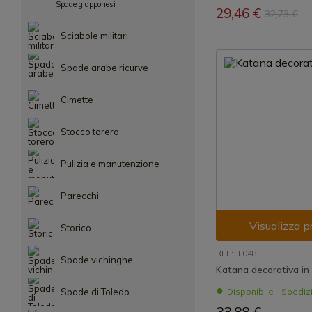
Spade giapponesi
29,46 €
32,73 €
Sciabole militari
Spade arabe ricurve
Cimette
Stocco torero
Pulizia e manutenzione
Parecchi
Visualizza p
Storico
REF: JL048
Spade vichinghe
Katana decorativa in
Spade di Toledo
Disponibile - Spedi