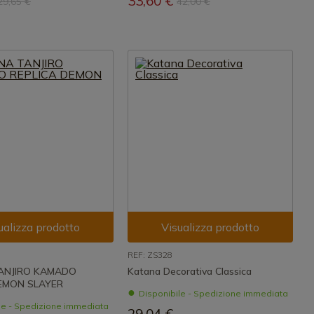
33,60 €
29,65 €
42,00 €
ualizza prodotto
Visualizza prodotto
REF: ZS328
ANJIRO KAMADO
Katana Decorativa Classica
EMON SLAYER
Disponibile - Spedizione immediata
le - Spedizione immediata