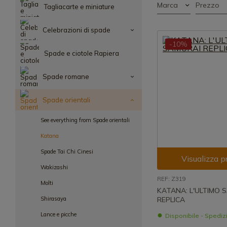
Marca
Prezzo
Tagliacarte e miniature
Celebrazioni di spade
-10%
Spade e ciotole Rapiera
Spade romane
Spade orientali
See everything from Spade orientali
Katana
Spade Tai Chi Cinesi
Visualizza p
Wakizashi
REF: Z319
Molti
KATANA: L'ULTIMO 
Shirasaya
REPLICA
Lance e picche
Disponibile - Spedi