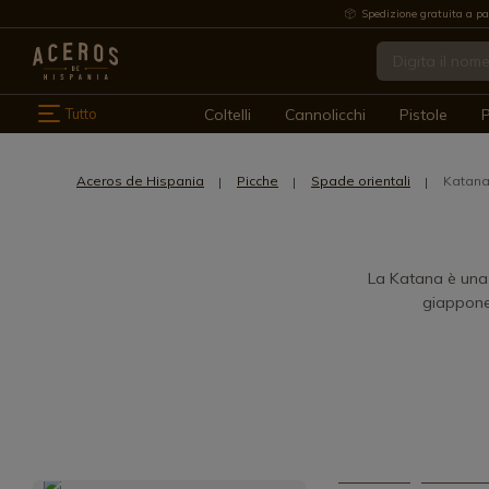
Spedizione gratuita a pa
Tutto
Coltelli
Cannolicchi
Pistole
P
Aceros de Hispania
Picche
Spade orientali
Katan
La Katana è una 
giappone