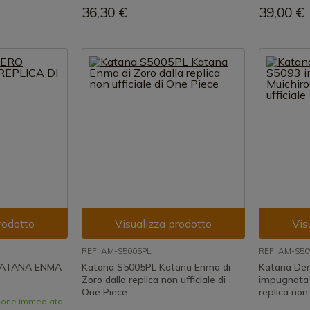
36,30 €
39,00 €
rodotto
Visualizza prodotto
Vis
REF: AM-S5005PL
REF: AM-S50
KATANA ENMA
Katana S5005PL Katana Enma di
Katana De
Zoro dalla replica non ufficiale di
impugnata 
One Piece
replica non 
zione immediata