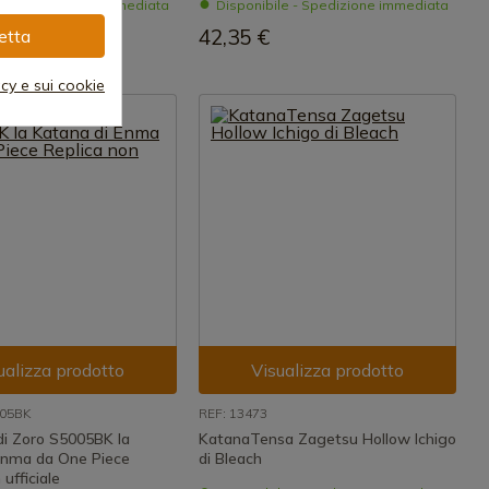
le - Spedizione immediata
Disponibile - Spedizione immediata
42,35 €
etta
acy e sui cookie
ualizza prodotto
Visualizza prodotto
005BK
REF: 13473
di Zoro S5005BK la
KatanaTensa Zagetsu Hollow Ichigo
Enma da One Piece
di Bleach
ufficiale