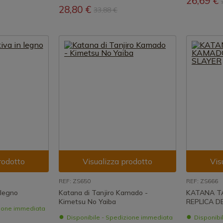
26,69 €
28,80 €
33,88 €
rodotto
Visualizza prodotto
Vis
REF: ZS650
REF: ZS666
 legno
Katana di Tanjiro Kamado -
KATANA T
Kimetsu No Yaiba
REPLICA D
zione immediata
Disponibile - Spedizione immediata
Disponibi