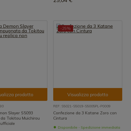
29,04 €
-25%
ualizza prodotto
Visualizza prodotto
93
REF: S5021-S5019-S5005PL-P0009
mon Slayer S5093
Confezione da 3 Katane Zoro con
da Tokitou Muichirou
Cintura
ufficiale
Disponibile - Spedizione immediata