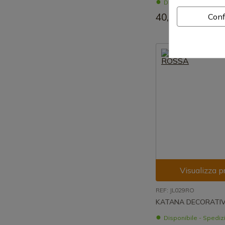
Disponibile - Spedi
40,29 €
Conf
Visualizza p
REF: JL029RO
KATANA DECORATI
Disponibile - Spedi