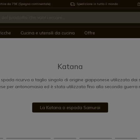
rtire da 75€ (Spagna continentale)
Spedizione in tutto il mondo
icche
Cucina e utensili da cucina
Offre
a
Katana
spada ricurva a taglio singolo di origine giapponese utilizzata dai 
se per antonomasia ed è stata utilizzata fino alla seconda guerra 
La Katana o espada Samurai