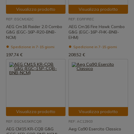
Visualizza prodotto
Visualizza prodotto
REF: EGCM162C
REF: EGRFIREC
AEG Cm16 Raider 2.0 Combo
AEG Cm16 Fire Hawk Combo
G&G (EGC-16P-R20-BNB-
G&G (EGC-16P-FHK-BNB-
NCM)
EHM)
Spedizione in 7-15 giorni
Spedizione in 7-15 giorni
197,74 €
208,52 €
Visualizza prodotto
Visualizza prodotto
REF: EGCM15KRCQB
REF: AC12903
AEG CM15 KR-CQB G&G
Aeg Ca90 Esercito Classico