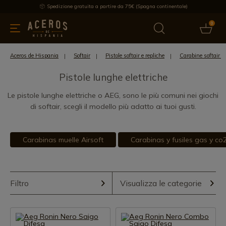
Spedizione gratuita a partire da 75€ (Spagna continentale)
0
da cucina
Offre
Ultime notizie
Venduti
Marche
Note
Aceros de Hispania
Softair
Pistole softair e repliche
Carabine softair p
Pistole lunghe elettriche
Le pistole lunghe elettriche o AEG, sono le più comuni nei giochi
di softair, scegli il modello più adatto ai tuoi gusti.
Carabinas muelle Airsoft
Carabinas y fusiles gas y co
Filtro
Visualizza le categorie