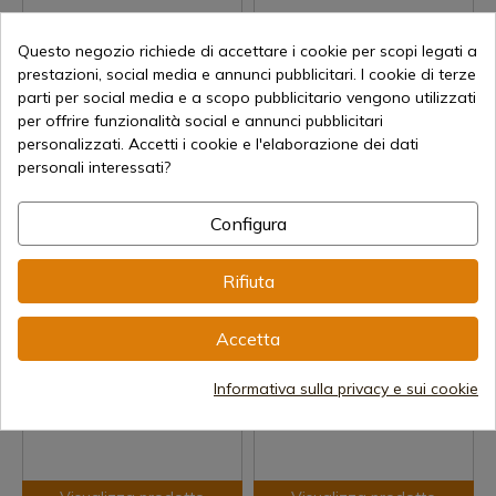
Questo negozio richiede di accettare i cookie per scopi legati a
prestazioni, social media e annunci pubblicitari. I cookie di terze
parti per social media e a scopo pubblicitario vengono utilizzati
Visualizza prodotto
Visualizza prodotto
per offrire funzionalità social e annunci pubblicitari
personalizzati. Accetti i cookie e l'elaborazione dei dati
REF: EGCPTRG
REF: EGCPTRGC
personali interessati?
Aeg GC16 Predator Grigio
Aeg GC16 Predator Grigio
G&G (Egc-Ptr-Btg-BNB-NCM)
Combo G&G (Egc-PTR-BTG-
Configura
Bnb-NCM)
Spedizione in 7-15 giorni
Spedizione in 7-15 giorni
350,15 €
Rifiuta
373,93 €
Accetta
Informativa sulla privacy e sui cookie