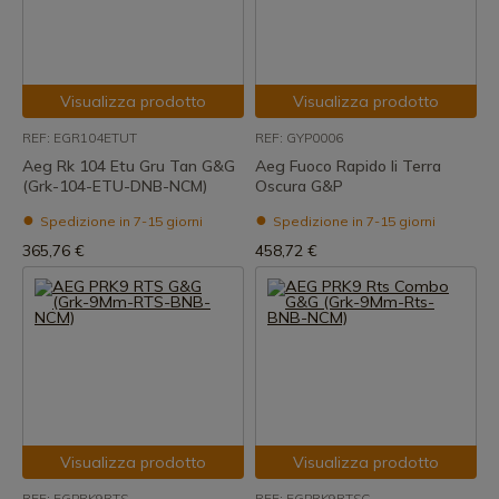
Visualizza prodotto
Visualizza prodotto
REF: EGR104ETUT
REF: GYP0006
Aeg Rk 104 Etu Gru Tan G&G
Aeg Fuoco Rapido Ii Terra
(Grk-104-ETU-DNB-NCM)
Oscura G&P
Spedizione in 7-15 giorni
Spedizione in 7-15 giorni
365,76 €
458,72 €
Visualizza prodotto
Visualizza prodotto
REF: EGPRK9RTS
REF: EGPRK9RTSC