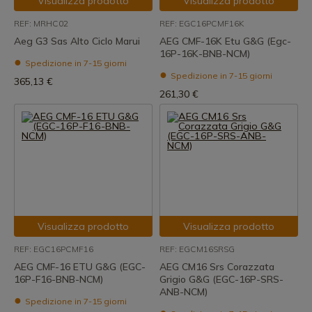
Visualizza prodotto
Visualizza prodotto
REF: MRHC02
REF: EGC16PCMF16K
Aeg G3 Sas Alto Ciclo Marui
AEG CMF-16K Etu G&G (Egc-
16P-16K-BNB-NCM)
Spedizione in 7-15 giorni
Spedizione in 7-15 giorni
365,13 €
261,30 €
Visualizza prodotto
Visualizza prodotto
REF: EGC16PCMF16
REF: EGCM16SRSG
AEG CMF-16 ETU G&G (EGC-
AEG CM16 Srs Corazzata
16P-F16-BNB-NCM)
Grigio G&G (EGC-16P-SRS-
ANB-NCM)
Spedizione in 7-15 giorni