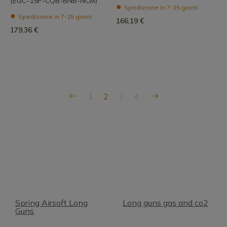
(EGC-15P-CQB-BNB-NCM)
Spedizione in 7-15 giorni
Spedizione in 7-15 giorni
166,19 €
179,36 €
1
2
3
4
Spring Airsoft Long
Long guns gas and co2
Guns