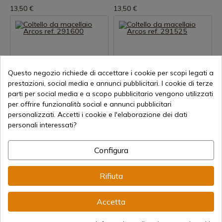
13,50 €
13,50 €
Questo negozio richiede di accettare i cookie per scopi legati a
prestazioni, social media e annunci pubblicitari. I cookie di terze
parti per social media e a scopo pubblicitario vengono utilizzati
Visualizza prodotto
Visualizza prodotto
per offrire funzionalità social e annunci pubblicitari
personalizzati. Accetti i cookie e l'elaborazione dei dati
REF: 291600
REF: 291525
personali interessati?
Arcos
Arcos
Coltello da macellaio Arcos ref.
Coltello da macellaio Arcos ref.
291600
291525
Configura
Disponibile - Spedizione
Disponibile - Spedizione
immediata
immediata
Rifiuta
13,96 €
14,95 €
Accetta