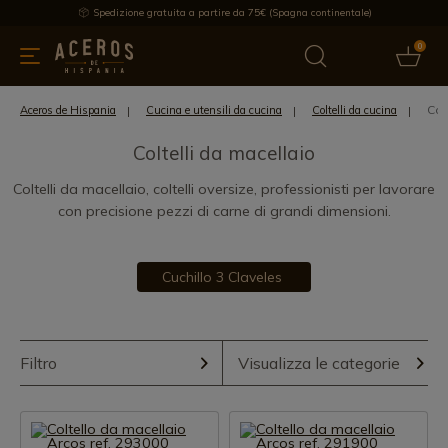
Spedizione gratuita a partire da 75€ (Spagna continentale)
0
da cucina
Offre
Ultime notizie
Venduti
Marche
Note
Col
Aceros de Hispania
Cucina e utensili da cucina
Coltelli da cucina
Coltelli da macellaio
Coltelli da macellaio, coltelli oversize, professionisti per lavorare
con precisione pezzi di carne di grandi dimensioni.
Cuchillo 3 Claveles
Filtro
Visualizza le categorie