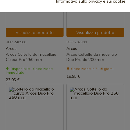
Informativa sulla privacy e sui cookie
Visualizza prodotto
Visualizza prodotto
REF: 240500
REF: 202800
Arcos
Arcos
Arcos Coltello da macellaio
Arcos Coltello da macellaio
Colour Pro 250 mm
Duo Pro da 200 mm
Disponibile - Spedizione
Spedizione in 7-15 giorni
immediata
18,95 €
23,95 €