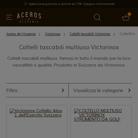
Spedizione gratuita a partire da 75€ (Spagna continentale)
0
da cucina
Offre
Ultime notizie
Venduti
Marche
Note
Coltelli ta
Aceros de Hispania
Victorinox
Coltelli tascabili Victorinox
Coltelli tascabili multiuso Victorinox
Coltelli tascabili multiuso, famosi in tutto il mondo per la loro
versatilità e qualità. Prodotto in Svizzera da Victorinox.
Filtro
Visualizza le categorie