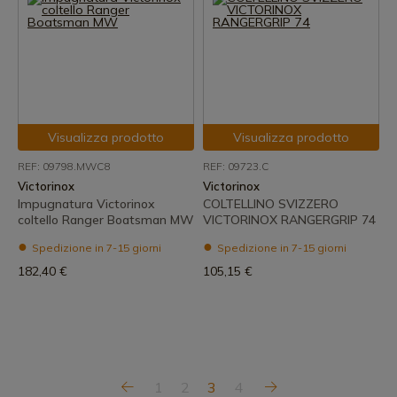
Visualizza prodotto
Visualizza prodotto
REF: 09798.MWC8
REF: 09723.C
Victorinox
Victorinox
Impugnatura Victorinox
COLTELLINO SVIZZERO
coltello Ranger Boatsman MW
VICTORINOX RANGERGRIP 74
Spedizione in 7-15 giorni
Spedizione in 7-15 giorni
182,40 €
105,15 €
1
2
3
4