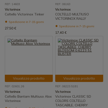
REF: 14603
REF: 06163
Victorinox
Victorinox
Coltello Victorinox Tinker
COLTELLO MULTIUSO
VICTORINOX RALLY
Spedizione in 7-15 giorni
Spedizione in 7-15 giorni
27,50 €
17,40 €
Visualizza prodotto
Visualizza prodotto
REF: 02601.26
REF: 06223.51B1
Victorinox
Victorinox
Coltello Bantam Multiuso Alox
Victorinox CLASSIC SD
Victorinox
COLORS COLTELLO
TASCABILE, CHERRY