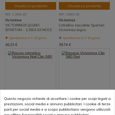
Visualizza prodotto
Visualizza prodotto
REF: 1.3601.63
REF: 13601.63
Victorinox
Victorinox
VICTORINOX LEGNO
Coltellino tascabile Spartan
SPARTAN - 1.3601.63 NOCE
Victorinox legno
Spedizione in 7-15 giorni
Spedizione in 7-15 giorni
36,23 €
39,74 €
Visualizza prodotto
Visualizza prodotto
Questo negozio richiede di accettare i cookie per scopi legati a
REF: 06463.94
REF: 06463.840
prestazioni, social media e annunci pubblicitari. I cookie di terze
Victorinox
Victorinox
parti per social media e a scopo pubblicitario vengono utilizzati
Rasoio mimetico Victorinox
Rasacei Victorinox Clip 580
per offrire funzionalità social e annunci pubblicitari