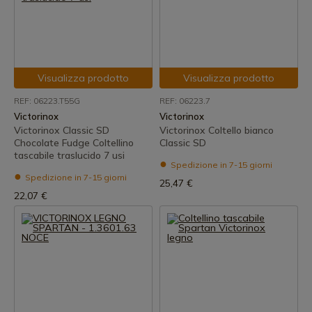
Visualizza prodotto
Visualizza prodotto
REF: 06223.T55G
REF: 06223.7
Victorinox
Victorinox
Victorinox Classic SD
Victorinox Coltello bianco
Chocolate Fudge Coltellino
Classic SD
tascabile traslucido 7 usi
Spedizione in 7-15 giorni
Spedizione in 7-15 giorni
25,47 €
22,07 €