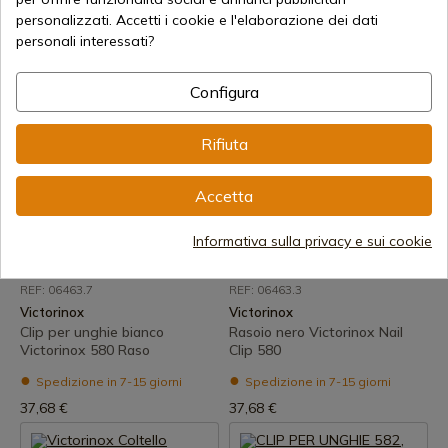
Nail Clip 580
fiori
personalizzati. Accetti i cookie e l'elaborazione dei dati
personali interessati?
Spedizione in 7-15 giorni
Spedizione in 7-15 giorni
41,77 €
41,77 €
Configura
Rifiuta
Accetta
Informativa sulla privacy e sui cookie
Visualizza prodotto
Visualizza prodotto
REF: 06463.7
REF: 06463.3
Victorinox
Victorinox
Clip per unghie bianco
Rasoio nero Victorinox Nail
Victorinox 580 Raso
Clip 580
Spedizione in 7-15 giorni
Spedizione in 7-15 giorni
37,68 €
37,68 €