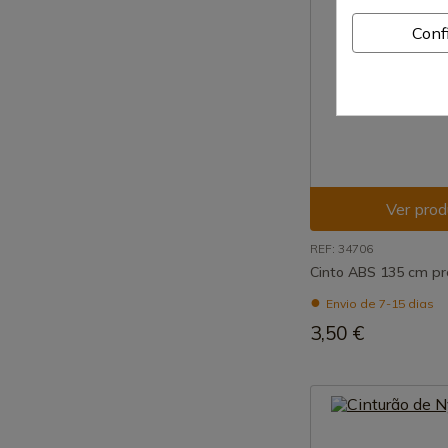
Conf
Ver prod
REF: 34706
Cinto ABS 135 cm pr
Envio de 7-15 dias
3,50 €