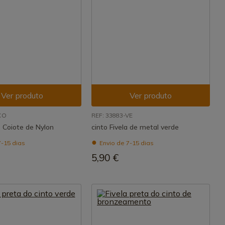
Ver produto
Ver produto
CO
REF: 33883-VE
 Coiote de Nylon
cinto Fivela de metal verde
7-15 dias
Envio de 7-15 dias
5,90 €