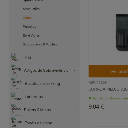
equipamentos
Mosquetões
Cintos
Pulseiras
Bollé Vidros
Sinalizadores & Patches
Pás
Artigos de Sobrevivência
Ver prod
REF: 72606
Bastões de trekking
CORREIA PIELCU 726
Lanternas
Em stock - Envio ime
9,04 €
Bolsas & Malas
Tonéis de vinho