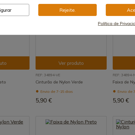
igurar
Rejeite.
Ace
Política de Privac
uto
Ver produto
REF: 34894-VE
REF: 34894-
eto
Cinturão de Nylon Verde
Faixa de Ny
Envio de 7-15 dias
Envio de 
5,90 €
5,90 €