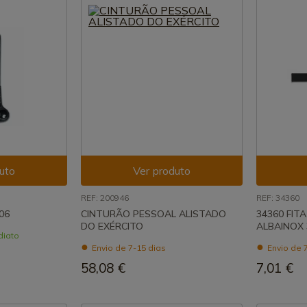
uto
Ver produto
REF: 200946
REF: 34360
06
CINTURÃO PESSOAL ALISTADO
34360 FIT
DO EXÉRCITO
ALBAINOX 
diato
Envio de 7-15 dias
Envio de 
58,08 €
7,01 €