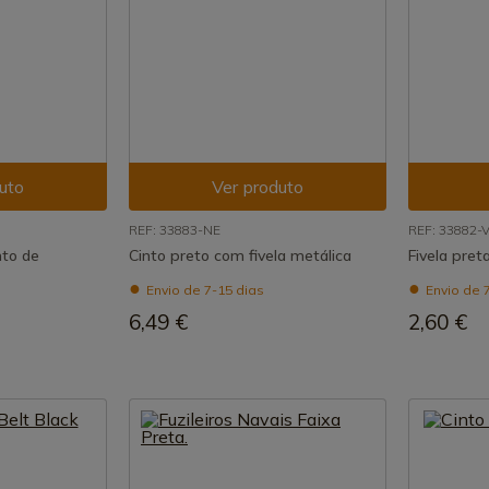
uto
Ver produto
REF: 33883-NE
REF: 33882-
nto de
Cinto preto com fivela metálica
Fivela pret
Envio de 7-15 dias
Envio de 
6,49 €
2,60 €