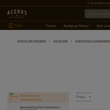
Envio grátis a pa
Todo
Facas
Amêijoas Razor
Aire co
Aceros de Hispania
Ao ar livre
Acessórios e equipame
Acessórios e
Preço
equipamentos
See everything from Acessórios e