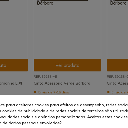
uto
Ver produto
REF: 39138-VE
REF: 39138-
 tamanho L Xl
Cinto Acessório Verde Bárbaro
Cinto Aces
Envio de 7-15 dias
Envio de 
14,25 €
14,25 €
-te para aceitares cookies para efeitos de desempenho, redes socia
s cookies de publicidade e de redes sociais de terceiros são utilizad
onalidades sociais e anúncios personalizados. Aceitas estes cookies
 de dados pessoais envolvidos?