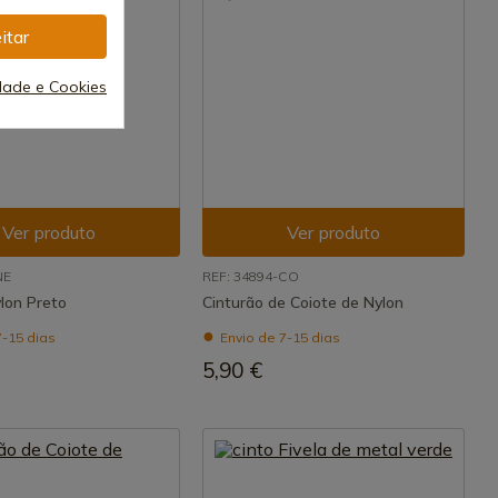
itar
idade e Cookies
Ver produto
Ver produto
NE
REF: 34894-CO
lon Preto
Cinturão de Coiote de Nylon
7-15 dias
Envio de 7-15 dias
5,90 €