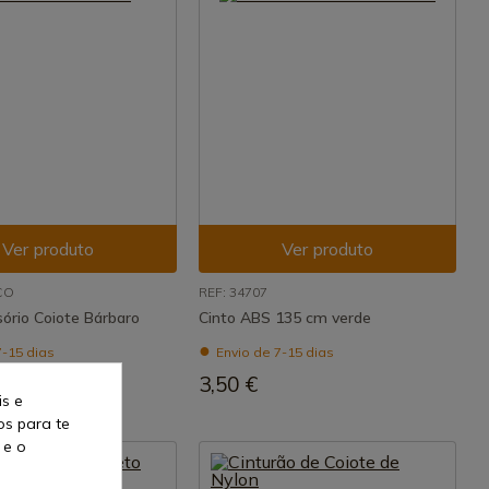
Ver produto
Ver produto
CO
REF: 34707
sório Coiote Bárbaro
Cinto ABS 135 cm verde
7-15 dias
Envio de 7-15 dias
3,50 €
is e
os para te
 e o