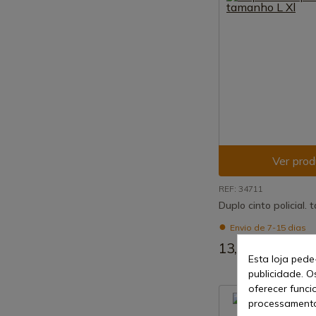
Ver prod
REF: 34711
Duplo cinto policial.
Envio de 7-15 dias
13,00 €
Esta loja pede
publicidade. O
oferecer funci
processamento