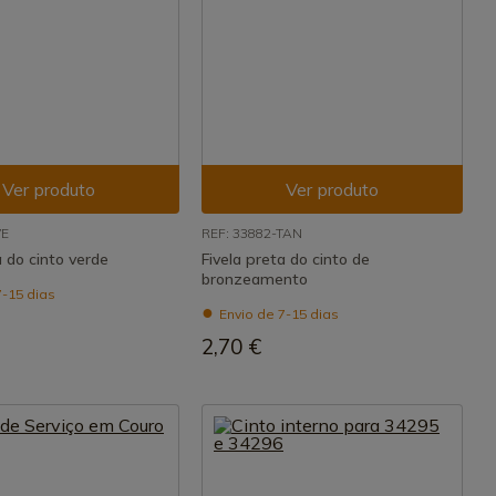
Ver produto
Ver produto
VE
REF: 33882-TAN
a do cinto verde
Fivela preta do cinto de
bronzeamento
7-15 dias
Envio de 7-15 dias
2,70 €