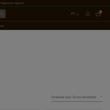
 Pagamento Seguros
0
PT
ES
ece
EN
FR
IT
DE
Ordenar por: Envio Imediato