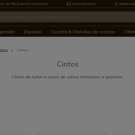
rtir de 75€ (Espanha continental)
Envios Mundiais
Métodos de
mprimido
Espadas
Cozinha & Utensílios de cozinha
Ofer
ntos
Cintos
Cintos
Cintos de nylon e couro de vários tamanhos e ganchos.