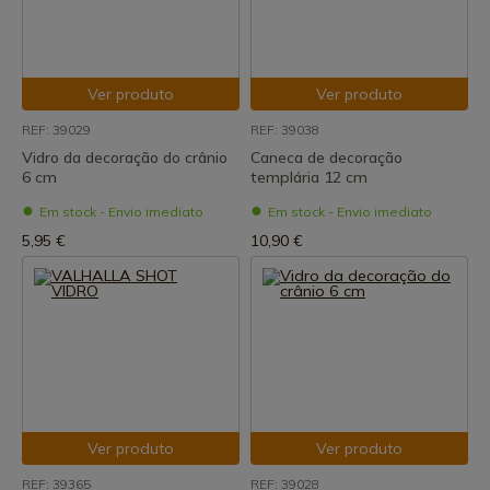
Ver produto
Ver produto
REF: 39029
REF: 39038
Vidro da decoração do crânio
Caneca de decoração
6 cm
templária 12 cm
Em stock - Envio imediato
Em stock - Envio imediato
5,95 €
10,90 €
Ver produto
Ver produto
REF: 39365
REF: 39028