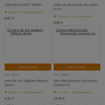
VALHALLA SHOT VIDRO
Vidro da decoração do crânio
6 cm
Em stock - Envio imediato
Em stock - Envio imediato
6,07 €
6,05 €
Ver produto
Ver produto
REF: 39072
REF: 39030
vidro de tiro Sigillum Militum
Jarro Mecanizado Decoração
Xpisti
Caveira 12
Em stock - Envio imediato
Em stock - Envio imediato
6,15 €
13,92 €