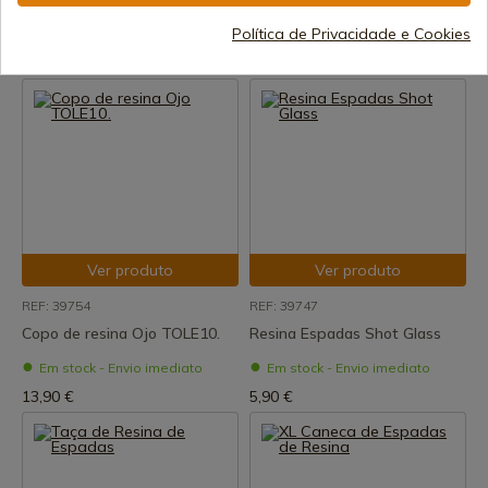
TOLE10.
Em stock - Envio imediato
Política de Privacidade e Cookies
Em stock - Envio imediato
5,90 €
14,50 €
Ver produto
Ver produto
REF: 39754
REF: 39747
Copo de resina Ojo TOLE10.
Resina Espadas Shot Glass
Em stock - Envio imediato
Em stock - Envio imediato
13,90 €
5,90 €