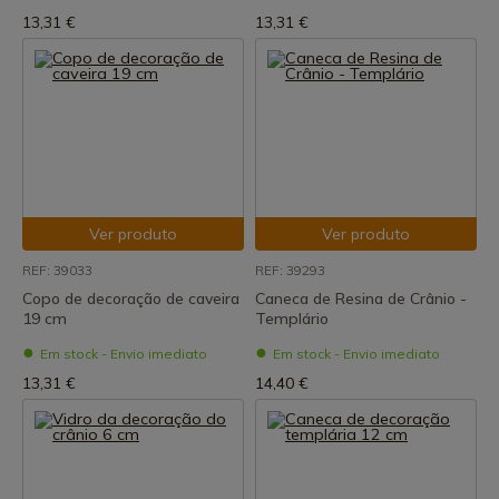
13,31 €
13,31 €
Ver produto
Ver produto
REF: 39033
REF: 39293
Copo de decoração de caveira
Caneca de Resina de Crânio -
19 cm
Templário
Em stock - Envio imediato
Em stock - Envio imediato
13,31 €
14,40 €