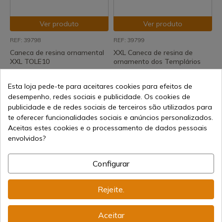
Ver produto
Ver produto
REF: 39798
REF: 39799
Caneca de resina ornamental
XXL Caneca de resina de
XXL TOLE10
ornamento dos Templários
Em stock - Envio imediato
Em stock - Envio imediato
Esta loja pede-te para aceitares cookies para efeitos de
17,05 €
15,50 €
desempenho, redes sociais e publicidade. Os cookies de
publicidade e de redes sociais de terceiros são utilizados para
te oferecer funcionalidades sociais e anúncios personalizados.
Aceitas estes cookies e o processamento de dados pessoais
envolvidos?
Configurar
Ver produto
Ver produto
Rejeite.
REF: 39756
REF: 39755
Vidro de resina TOLE10.
Caneca de resina XL Eye
Aceitar