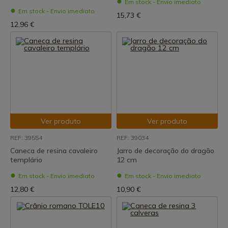
Em stock - Envio imediato
Em stock - Envio imediato
15,73 €
12,96 €
Ver produto
Ver produto
REF: 39554
REF: 39034
Caneca de resina cavaleiro
Jarro de decoração do dragão
templário
12 cm
Em stock - Envio imediato
Em stock - Envio imediato
12,80 €
10,90 €