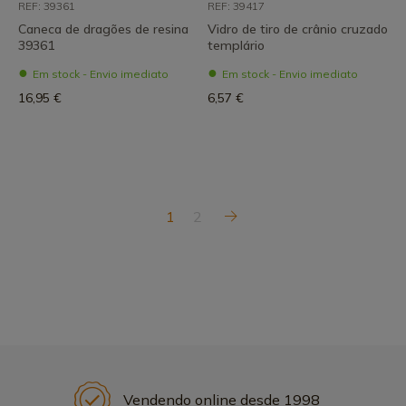
REF: 39361
REF: 39417
Caneca de dragões de resina
Vidro de tiro de crânio cruzado
39361
templário
Em stock - Envio imediato
Em stock - Envio imediato
16,95 €
6,57 €
1
2
Vendendo online desde 1998