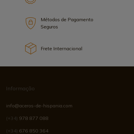
Métodos de Pagamento
Seguros
Frete Internacional
Informação
info@aceros-de-hispania.com
(+34)
978 877 088
(+34)
676 850 364