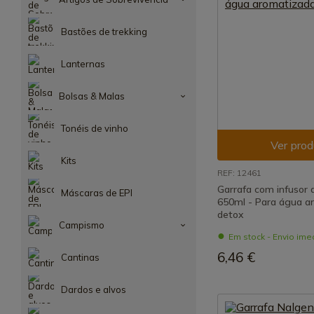
Bastões de trekking
Lanternas
Bolsas & Malas
Tonéis de vinho
Ver prod
Kits
REF: 12461
Garrafa com infusor de
Máscaras de EPI
650ml - Para água a
detox
Campismo
Em stock - Envio ime
6,46 €
Cantinas
Dardos e alvos