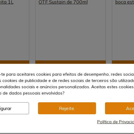
uto
Ver produto
-te para aceitares cookies para efeitos de desempenho, redes socia
REF: NL55653524
REF: 360BO
s cookies de publicidade e de redes sociais de terceiros são utilizad
Nalgene
Garrafa iso
onalidades sociais e anúncios personalizados. Aceitas estes cookies
-White Boca
Garrafa Vermelha Nalgene OTF
estreita 36
 de dados pessoais envolvidos?
Sustain de 700ml
Envio de 
Envio de 7-15 dias
igurar
Rejeite.
Ace
25,31 €
15,00 €
Política de Privac