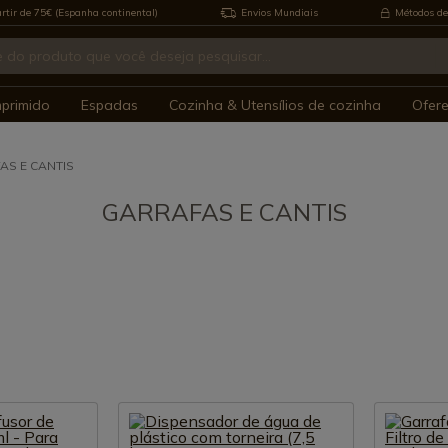
rtir de 75€ (Espanha continental)
Envios Mundiais
Métodos de
mprimido
Espadas
Cozinha & Utensílios de cozinha
Ofer
AS E CANTIS
GARRAFAS E CANTIS