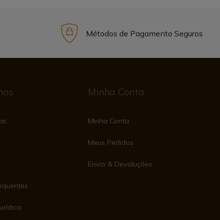
Métodos de Pagamento Seguros
mos
Minha Conta
as
Minha Conta
Meus Pedidos
Envio & Devoluções
equentes
urídica