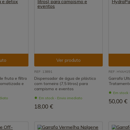
uto
Ver produto
REF: 13891
REF: HYAH1
 fruta e filtro
Dispensador de água de plástico
Garrafa Ult
romatizada e
com torneira (7,5 litros) para
Tratament
campismo e eventos
Em stock 
diato
Em stock - Envio imediato
50,00 €
18,00 €