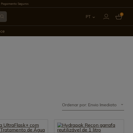
 Pagamento Seguros
0
PT
ES
ece
EN
FR
IT
DE
Ordenar por: Envio Imediato