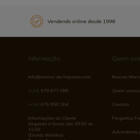
Vendendo online desde 1998
Informação
Quem so
info@aceros-de-hispania.com
Nossas Marc
(+34)
978 877 088
Quem somos
(+34)
676 850 364
Contato
Informações ao Cliente
Perguntas Fr
Segunda a Sexta das 09:00 às
15:00
Advertência j
(Exceto feriados)