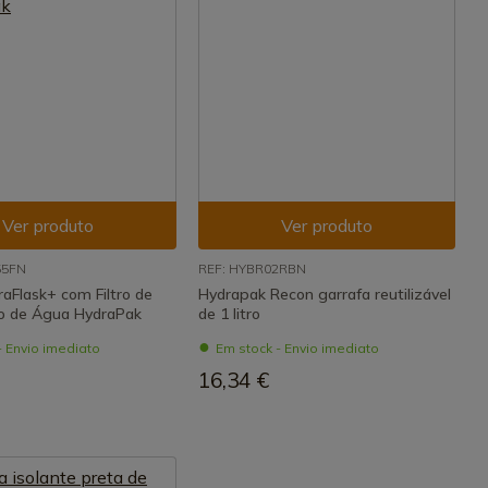
Ver produto
Ver produto
55FN
REF: HYBR02RBN
raFlask+ com Filtro de
Hydrapak Recon garrafa reutilizável
o de Água HydraPak
de 1 litro
- Envio imediato
Em stock - Envio imediato
16,34 €