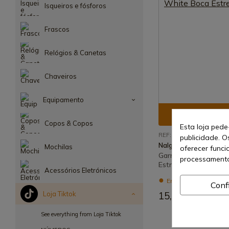
Isqueiros e fósforos
Frascos
Relógios & Canetas
Chaveiros
Equipamento
Ver prod
Copos & Copos
Esta loja pede
REF: NL20212832
publicidade. O
Nalgene
Mochilas
oferecer funci
Garrafa Nalgene Off
processamento
Estreita 1L
Acessórios Eletrónicos
Envio de 7-15 dias
Conf
Loja Tiktok
15,95 €
See everything from Loja Tiktok