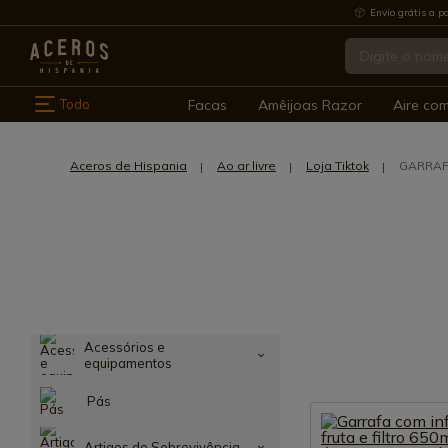
Envio grátis a pa
Todo
Facas
Amêijoas Razor
Aire co
Aceros de Hispania
Ao ar livre
Loja Tiktok
GARRAF
Acessórios e
equipamentos
Pás
Artigos de Sobrevivência