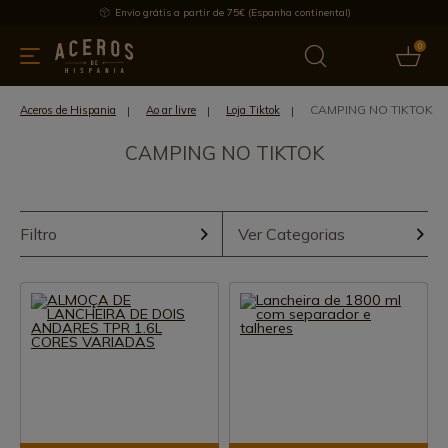
Envio grátis a partir de 75€ (Espanha continental)
0
inha & Utensílios de cozinha
Oferece
Últimas notícias
Mai
CAMPING NO TIKTOK
Aceros de Hispania
Ao ar livre
Loja Tiktok
CAMPING NO TIKTOK
Filtro
Ver Categorias