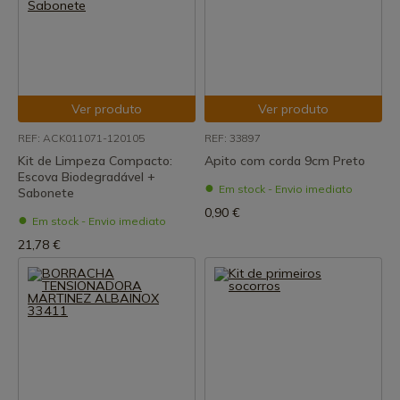
Ver produto
Ver produto
REF: ACK011071-120105
REF: 33897
Kit de Limpeza Compacto:
Apito com corda 9cm Preto
Escova Biodegradável +
Em stock - Envio imediato
Sabonete
0,90 €
Em stock - Envio imediato
21,78 €