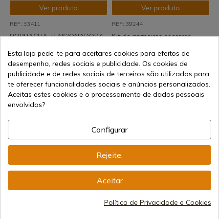
Ver produto
Ver produto
REF: 33411
REF: 39244
BORRACHA TENSIONADORA
Kit de primeiros socorros
MARTINEZ ALBAINOX 33411
Em stock - Envio imediato
Esta loja pede-te para aceitares cookies para efeitos de
Em stock - Envio imediato
desempenho, redes sociais e publicidade. Os cookies de
17,55 €
5,14 €
publicidade e de redes sociais de terceiros são utilizados para
te oferecer funcionalidades sociais e anúncios personalizados.
Aceitas estes cookies e o processamento de dados pessoais
envolvidos?
Configurar
Rejeite.
Ver produto
Aceitar
REF: 33914
Manta térmica dourada
Política de Privacidade e Cookies
BARBÁRICA
Envio de 7-15 dias