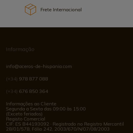
Frete Internacional
Informação
info@aceros-de-hispania.com
(+34)
978 877 088
(+34)
676 850 364
Informações ao Cliente
Segunda a Sexta das 09:00 às 15:00
(Exceto feriados)
Registo Comercial
CIF: ES B44193092 · Registrado no Registro Mercantil
28/01/578, Fólio 242, 2003/670/N/07/08/2003