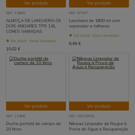
Ver produto
Ver produto
REF: 13890
REF: 67007
ALMOÇA DE LANCHEIRA DE
Lancheira de 1800 ml com
DOIS ANDARES TPR 1.6L
separador e talheres
CORES VARIADAS
Em stock - Envio imediato
Em stock - Envio imediato
6,46 €
10,02 €
Ver produto
Ver produto
REF: 12486
REF: NK103P01
Duche portátil de campo de
Nikwax Limpador de Roupa à
20 litros
Prova de Água e Recuperação