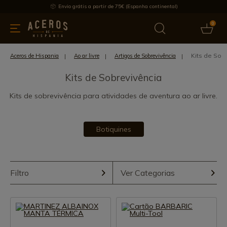
Envio grátis a partir de 75€ (Espanha continental)
0
inha & Utensílios de cozinha
Oferece
Últimas notícias
Mai
Kits de Sob
Aceros de Hispania
Ao ar livre
Artigos de Sobrevivência
Kits de Sobrevivência
Kits de sobrevivência para atividades de aventura ao ar livre.
Botiquines
Filtro
Ver Categorias