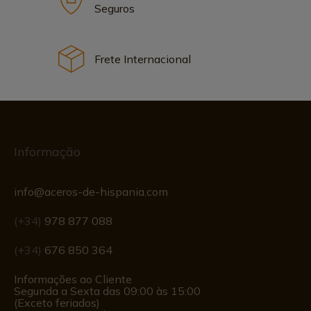
Seguros
Frete Internacional
Informação
info@aceros-de-hispania.com
(+34)
978 877 088
(+34)
676 850 364
Informações ao Cliente
Segunda a Sexta das 09:00 às 15:00
(Exceto feriados)