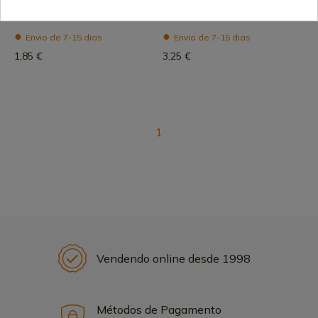
Manta térmica dourada
Sobrevivência Paracord
BARBÁRICA
ESPANHA.
Envio de 7-15 dias
Envio de 7-15 dias
1,85 €
3,25 €
1
Vendendo online desde 1998
Métodos de Pagamento