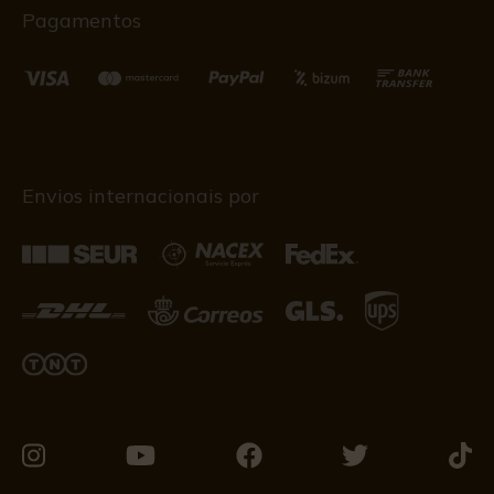
Pagamentos
Envios internacionais por
Visite-
Visite-
Visite-
Visite-
Visit