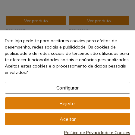
Ver produto
Ver produto
REF: 33087
REF: 33916
Ferramenta de pesca
Cartão multiuso com corda
Esta loja pede-te para aceitares cookies para efeitos de
extensível Albainox
BARBARIC
desempenho, redes sociais e publicidade. Os cookies de
publicidade e de redes sociais de terceiros são utilizados para
Envio de 7-15 dias
Envio de 7-15 dias
te oferecer funcionalidades sociais e anúncios personalizados.
13,10 €
2,60 €
Aceitas estes cookies e o processamento de dados pessoais
envolvidos?
Configurar
Rejeite.
Ver produto
Ver produto
Aceitar
REF: 33914
REF: 33878-ESP
Política de Privacidade e Cookies