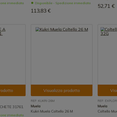
zione immediata
Disponibile - Spedizione immediata
52,71 €
113,83 €
rodotto
Visualizza prodotto
Vis
REF: KUKRI-26M
REF: EXPLO
Muela
Muela
CHETE 31761.
Kukri Muela Coltello 26 M
Coltello Mu
zione immediata