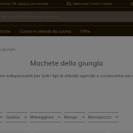
rtire da 75€ (Spagna continentale)
Spedizione in tutto il mondo
icche
Cucina e utensili da cucina
Offre
a giungla
Machete della giungla
 indispensabili per tutti i tipi di attività agricole e zootecniche nei c
Guaina
Maneggiare
Mango
Monopezzo