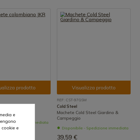
ualizza prodotto
Visualizza prodotto
7
REF: CST-97GSM
Cold Steel
lombiano JKR
Machete Cold Steel Giardino &
 media e
Campeggio
o vengono
le - Spedizione immediata
i cookie e
Disponibile - Spedizione immediata
39,59 €