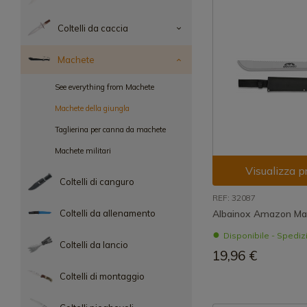
Coltelli da caccia
Machete
See everything from Machete
Machete della giungla
Taglierina per canna da machete
Machete militari
Visualizza p
Coltelli di canguro
REF: 32087
Coltelli da allenamento
Albainox Amazon Ma
Disponibile - Spedi
Coltelli da lancio
19,96 €
Coltelli di montaggio