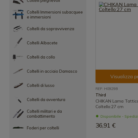
Coltelli pieghevoli
Coltelli Immersioni subacquee
e immersioni
Coltelli da sopravvivenza
Coltelli Albacete
Coltelli da collo
Coltelli in acciaio Damasco
Visualizza p
Coltelli di lusso
REF: H0929B
Third
Coltelli da avventura
CHIKAN Lama Tattica
Coltello:27 cm
Coltelli militari e da
combattimento
Disponibile - Spedi
36,91 €
Foderi per coltelli