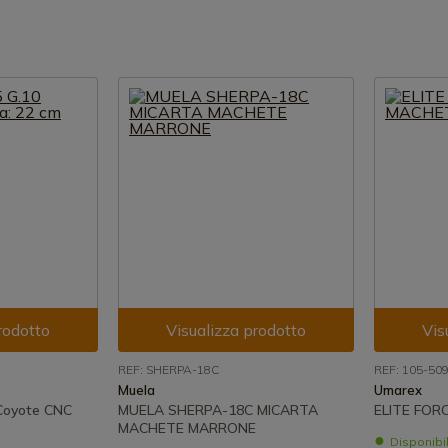
rodotto
Visualizza prodotto
Vis
REF: SHERPA-18C
REF: 105-50
Muela
Umarex
Coyote CNC
MUELA SHERPA-18C MICARTA
ELITE FOR
MACHETE MARRONE
Disponibi