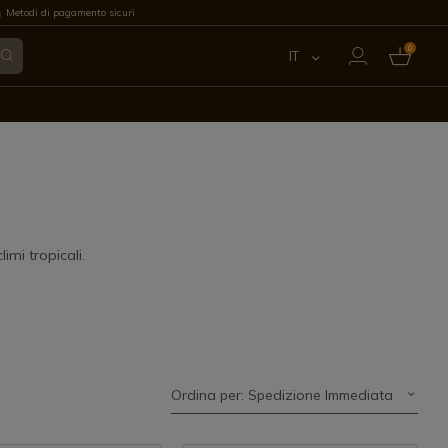
Metodi di pagamento sicuri
0
IT
ES
EN
FR
PT
limi tropicali.
DE
Ordina per: Spedizione Immediata