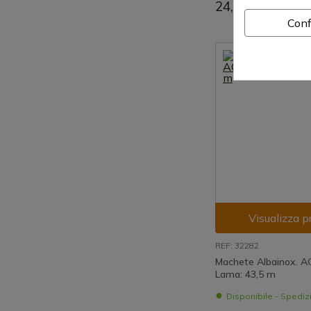
24,36 €
Conf
Visualizza p
REF: 32282
Machete Albainox. 
Lama: 43,5 m
Disponibile - Spedi