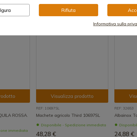
igura
Rifiuta
Acc
Informativa sulla priv
rodotto
Visualizza prodotto
Vis
REF: 10697SL
REF: 32653
AQUILA ROSSA.
Machete agricolo Third 10697SL
Albainox T
Disponibile - Spedizione immediata
Disponibi
zione immediata
48,28 €
24,88 €