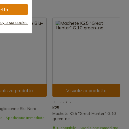
etta
acy e sui cookie
ualizza prodotto
Visualizza prodotto
REF: 32685
K25
agliacanne Blu-Nero
Machete K25 "Great Hunter" G.10
le - Spedizione immediata
green-ne
Disponibile - Spedizione immediata