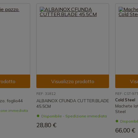
rodotto
Visualizza prodotto
Vis
REF: 31812
REF: CST-97
Cold Steel
o. foglio44
ALBAINOX CFUNDA CUTTER.BLADE
Machete la
45.5CM
zione immediata
Steel
Disponibile - Spedizione immediata
Disponibi
28,80 €
66,00 €