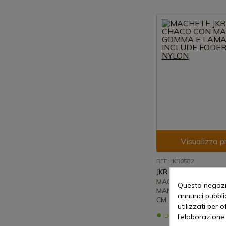
Visualizza p
REF: JKR0582
JKR
MACHETE JKR GRAN
Questo negozio
MANICO IN GOMMA E
annunci pubblic
CM. INCLUDE FODER
utilizzati per 
Disponibile - Spedi
l'elaborazione 