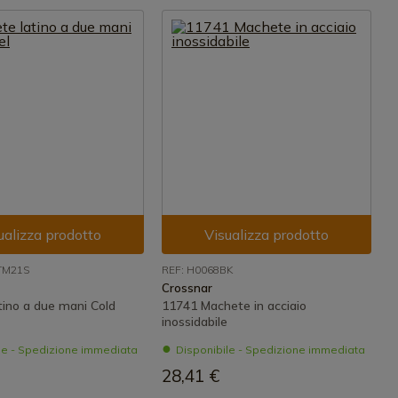
ualizza prodotto
Visualizza prodotto
TM21S
REF: H0068BK
Crossnar
tino a due mani Cold
11741 Machete in acciaio
inossidabile
le - Spedizione immediata
Disponibile - Spedizione immediata
28,41 €