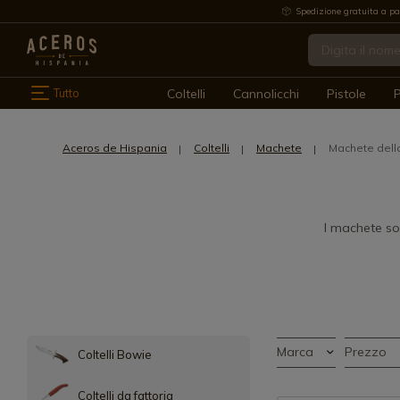
Spedizione gratuita a pa
Tutto
Coltelli
Cannolicchi
Pistole
P
Aceros de Hispania
Coltelli
Machete
Machete dell
I machete sono
Marca
Prezzo
Coltelli Bowie
Coltelli da fattoria