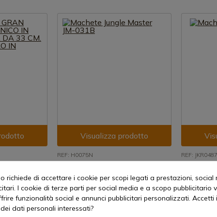
rodotto
Visualizza prodotto
Vis
REF: H0075N
REF: JKR048
JKR
Machete Jungle Master JM-031B
 CHACO CON
Machete co
 richiede di accettare i cookie per scopi legati a prestazioni, social
Disponibile - Spedizione immediata
 LAMA DA 33
itari. I cookie di terze parti per social media e a scopo pubblicitari
Disponibi
O IN NYLON
29,00 €
offrire funzionalità social e annunci pubblicitari personalizzati. Accetti 
20,73 €
zione immediata
dei dati personali interessati?